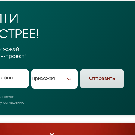
ЙТИ
ТРЕЕ!
рихожей
н-проект!
Отправить
согласно
му соглашению