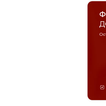
Ф
Д
Ост