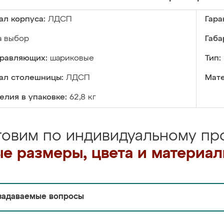
ал корпуса:
ЛДСП
Гара
а выбор
Габа
правляющих:
шариковые
Тип:
ал столешницы:
ЛДСП
Мате
елия в упаковке:
62,8 кг
товим по индивидуальному про
е размеры, цвета и материа
задаваемые вопросы