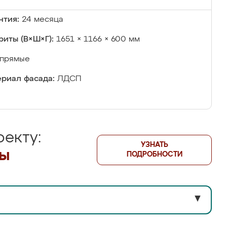
нтия:
24 месяца
риты (В×Ш×Г):
1651 × 1166 × 600 мм
прямые
риал фасада:
ЛДСП
екту:
УЗНАТЬ
лы
ПОДРОБНОСТИ
▼