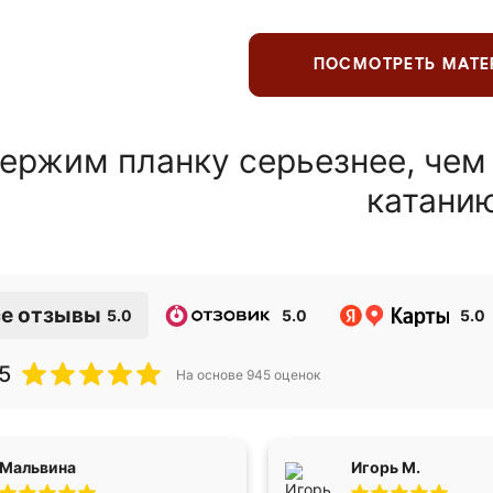
ПОСМОТРЕТЬ МАТ
ержим планку серьезнее, чем
катани
е отзывы
5.0
5.0
5.0
5
На основе
945
оценок
Мальвина
Игорь М.