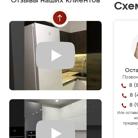
Отзывы наших клиентов
Схе
Оста
Позвон
8 (
8 (
8 (
Или оставь
ко
предвар