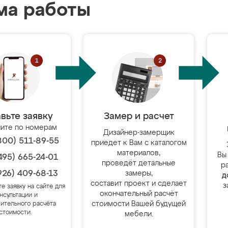
ма работы
вьте заявку
Замер и расчет
ите по номерам
Дизайнер-замерщик
800) 511-89-55
приедет к Вам с каталогом
материалов,
Вы
495) 665-24-01
проведёт детальные
р
926) 409-68-13
замеры,
д
составит проект и сделает
з
те заявку на сайте для
окончательный расчёт
нсультации и
стоимости Вашей будущей
ительного расчёта
стоимости.
мебели.