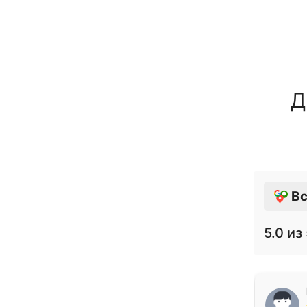
Д
Вс
5.0
из 