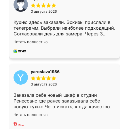
3 августа 2026
Кухню здесь заказали. Эскизы прислали в
телеграмм. Выбрали наиболее подходящий.
Согласовали день для замера. Через 3
недели кухня была уже готова. Остались
Читать полностью
довольны работой. Спасибо Ренессанс
мебель за качественную работу!
yaroslava1986
3 августа 2026
Заказала себе новый шкаф в студии
Ренессанс где ранее заказывала себе
новую кухню.Чего искать, когда качеством
вполне довольна. Служит кухня уже почти
Читать полностью
два года, нареканий нет.