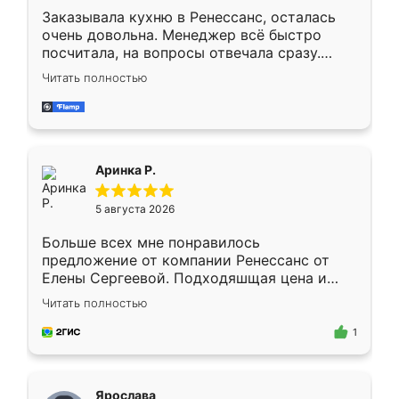
Заказывала кухню в Ренессанс, осталась
очень довольна. Менеджер всё быстро
посчитала, на вопросы отвечала сразу.
Замерщик приехал в субботу, подошёл к
Читать полностью
делу со всей ответственностью. Собрали
за день, ребята работали аккуратно, даже
пыли почти не было. Качество отличное,
ящики ходят плавно, ничего не скрипит.
Всё подошло как влитое.
Аринка Р.
5 августа 2026
Больше всех мне понравилось
предложение от компании Ренессанс от
Елены Сергеевой. Подходяшщая цена и
короткие сроки изготовления. Приехавший
Читать полностью
для замера сотрудник Владислав
предложил по моему эскизу самый
1
подходящий вариант шкафа. Немного его
видоизменил, получилось даже лучше, чем
я хотела.
Ярослава