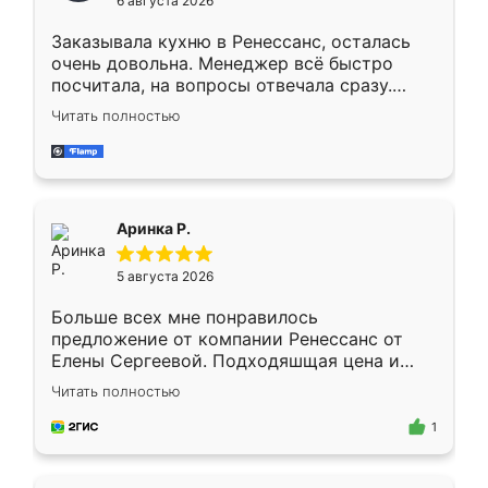
6 августа 2026
мебели буду заказывать только здесь.
Заказывала кухню в Ренессанс, осталась
очень довольна. Менеджер всё быстро
посчитала, на вопросы отвечала сразу.
Замерщик приехал в субботу, подошёл к
Читать полностью
делу со всей ответственностью. Собрали
за день, ребята работали аккуратно, даже
пыли почти не было. Качество отличное,
ящики ходят плавно, ничего не скрипит.
Всё подошло как влитое.
Аринка Р.
5 августа 2026
Больше всех мне понравилось
предложение от компании Ренессанс от
Елены Сергеевой. Подходяшщая цена и
короткие сроки изготовления. Приехавший
Читать полностью
для замера сотрудник Владислав
предложил по моему эскизу самый
1
подходящий вариант шкафа. Немного его
видоизменил, получилось даже лучше, чем