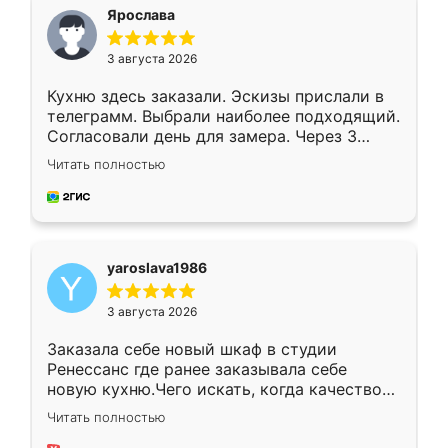
я хотела.
Ярослава
3 августа 2026
Кухню здесь заказали. Эскизы прислали в
телеграмм. Выбрали наиболее подходящий.
Согласовали день для замера. Через 3
недели кухня была уже готова. Остались
Читать полностью
довольны работой. Спасибо Ренессанс
мебель за качественную работу!
yaroslava1986
3 августа 2026
Заказала себе новый шкаф в студии
Ренессанс где ранее заказывала себе
новую кухню.Чего искать, когда качеством
вполне довольна. Служит кухня уже почти
Читать полностью
два года, нареканий нет.