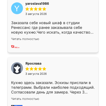
yaroslava1986
3 августа 2026
Заказала себе новый шкаф в студии
Ренессанс где ранее заказывала себе
новую кухню.Чего искать, когда качеством
вполне довольна. Служит кухня уже почти
Читать полностью
два года, нареканий нет.
Ярослава
3 августа 2026
Кухню здесь заказали. Эскизы прислали в
телеграмм. Выбрали наиболее подходящий.
Согласовали день для замера. Через 3
недели кухня была уже готова. Остались
Читать полностью
довольны работой. Спасибо Ренессанс