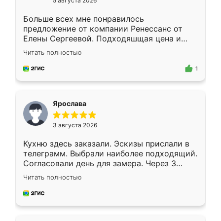
5 августа 2026
Больше всех мне понравилось
предложение от компании Ренессанс от
Елены Сергеевой. Подходяшщая цена и
короткие сроки изготовления. Приехавший
Читать полностью
для замера сотрудник Владислав
предложил по моему эскизу самый
1
подходящий вариант шкафа. Немного его
видоизменил, получилось даже лучше, чем
я хотела.
Ярослава
3 августа 2026
Кухню здесь заказали. Эскизы прислали в
телеграмм. Выбрали наиболее подходящий.
Согласовали день для замера. Через 3
недели кухня была уже готова. Остались
Читать полностью
довольны работой. Спасибо Ренессанс
мебель за качественную работу!