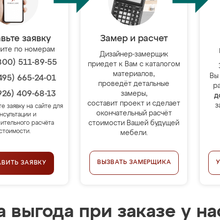
вьте заявку
Замер и расчет
ите по номерам
Дизайнер-замерщик
800) 511-89-55
приедет к Вам с каталогом
материалов,
Вы
495) 665-24-01
проведёт детальные
р
926) 409-68-13
замеры,
д
составит проект и сделает
з
те заявку на сайте для
окончательный расчёт
нсультации и
стоимости Вашей будущей
ительного расчёта
стоимости.
мебели.
ВЫЗВАТЬ ЗАМЕРЩИКА
АВИТЬ ЗАЯВКУ
 выгода при заказе у на