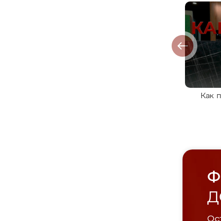
Как 
Ф
Д
Ост