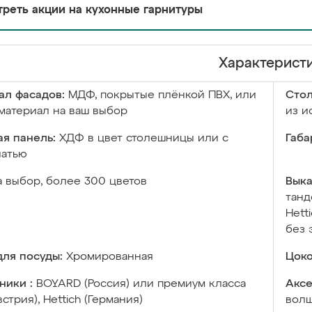
реть акции на кухонные гарнитуры
Характерист
ал фасадов:
МДФ, покрытые плёнкой ПВХ, или
Сто
материал на ваш выбор
из и
я панель:
ХДФ в цвет столешницы или с
Габа
чатью
а выбор, более 300 цветов
Выка
танд
Hett
без 
ля посуды:
Хромированная
Цоко
ники :
BOYARD (Россия) или премиум класса
Аксе
встрия), Hettich (Германия)
волш