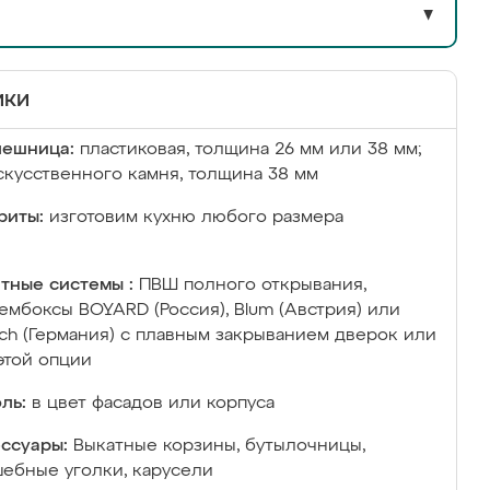
▼
ики
лешница:
пластиковая, толщина 26 мм или 38 мм;
скусственного камня, толщина 38 мм
риты:
изготовим кухню любого размера
тные системы :
ПВШ полного открывания,
ембоксы BOYARD (Россия), Blum (Австрия) или
ich (Германия) с плавным закрыванием дверок или
этой опции
ль:
в цвет фасадов или корпуса
ссуары:
Выкатные корзины, бутылочницы,
ебные уголки, карусели