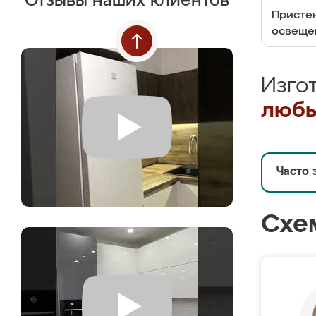
Отзывы наших клиентов
Пристен
освеще
Изго
любы
Часто 
Схе