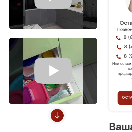
Оста
Позвон
8 (
8 (
8 (
Или оставь
ко
предвар
ОСТ
Ваша