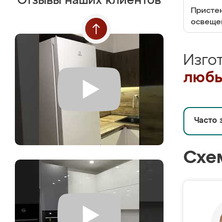
Отзывы наших клиентов
Пристен
освеще
Изго
любы
Часто 
Схе