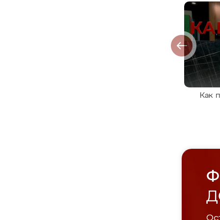
Как 
Ф
Д
Ост