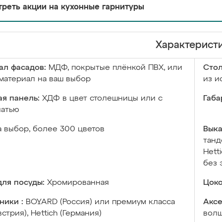
реть акции на кухонные гарнитуры
Характерист
ал фасадов:
МДФ, покрытые плёнкой ПВХ, или
Сто
материал на ваш выбор
из и
я панель:
ХДФ в цвет столешницы или с
Габа
чатью
а выбор, более 300 цветов
Выка
танд
Hett
без 
ля посуды:
Хромированная
Цоко
ники :
BOYARD (Россия) или премиум класса
Аксе
встрия), Hettich (Германия)
волш