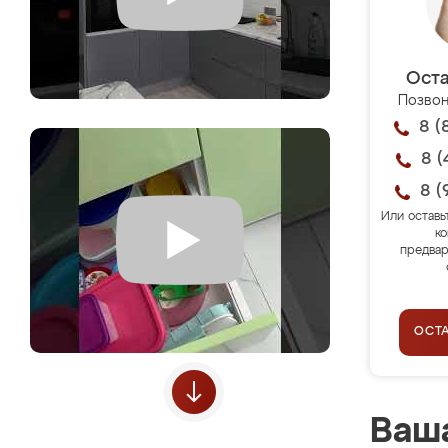
Оста
Позвон
8 (
8 (
8 (
Или оставь
ко
предвар
ОСТ
Ваша