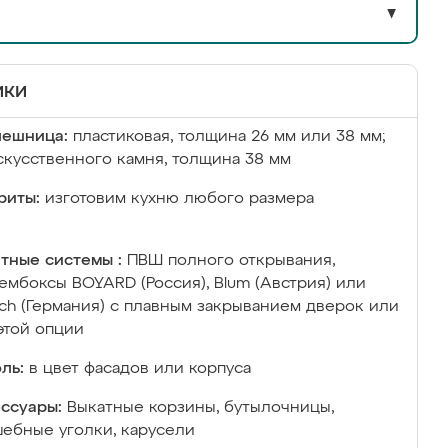
▼
ики
лешница:
пластиковая, толщина 26 мм или 38 мм;
скусственного камня, толщина 38 мм
риты:
изготовим кухню любого размера
тные системы :
ПВШ полного открывания,
ембоксы BOYARD (Россия), Blum (Австрия) или
ich (Германия) с плавным закрыванием дверок или
этой опции
ль:
в цвет фасадов или корпуса
ссуары:
Выкатные корзины, бутылочницы,
ебные уголки, карусели