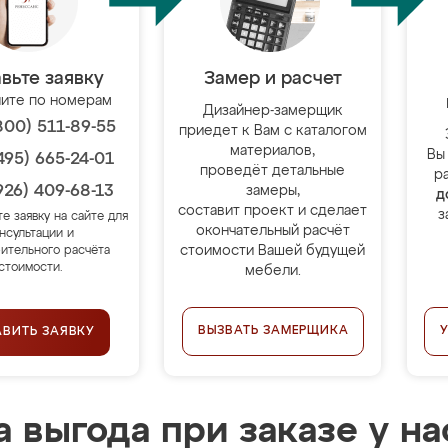
вьте заявку
Замер и расчет
ите по номерам
Дизайнер-замерщик
800) 511-89-55
приедет к Вам с каталогом
материалов,
Вы
495) 665-24-01
проведёт детальные
р
926) 409-68-13
замеры,
д
составит проект и сделает
з
те заявку на сайте для
окончательный расчёт
нсультации и
стоимости Вашей будущей
ительного расчёта
стоимости.
мебели.
ВЫЗВАТЬ ЗАМЕРЩИКА
АВИТЬ ЗАЯВКУ
 выгода при заказе у на