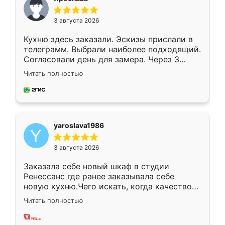
3 августа 2026
Кухню здесь заказали. Эскизы прислали в
телеграмм. Выбрали наиболее подходящий.
Согласовали день для замера. Через 3
недели кухня была уже готова. Остались
Читать полностью
довольны работой. Спасибо Ренессанс
мебель за качественную работу!
yaroslava1986
3 августа 2026
Заказала себе новый шкаф в студии
Ренессанс где ранее заказывала себе
новую кухню.Чего искать, когда качеством
вполне довольна. Служит кухня уже почти
Читать полностью
два года, нареканий нет.