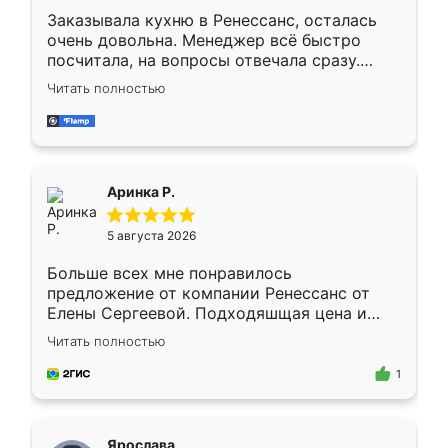
Заказывала кухню в Ренессанс, осталась
очень довольна. Менеджер всё быстро
посчитала, на вопросы отвечала сразу.
Замерщик приехал в субботу, подошёл к
Читать полностью
делу со всей ответственностью. Собрали
за день, ребята работали аккуратно, даже
пыли почти не было. Качество отличное,
ящики ходят плавно, ничего не скрипит.
Всё подошло как влитое.
Аринка Р.
5 августа 2026
Больше всех мне понравилось
предложение от компании Ренессанс от
Елены Сергеевой. Подходяшщая цена и
короткие сроки изготовления. Приехавший
Читать полностью
для замера сотрудник Владислав
предложил по моему эскизу самый
1
подходящий вариант шкафа. Немного его
видоизменил, получилось даже лучше, чем
я хотела.
Ярослава