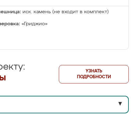
лешница:
иск. камень (не входит в комплект)
еровка:
«Гриджио»
екту:
УЗНАТЬ
лы
ПОДРОБНОСТИ
▼