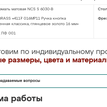
эмаль матовая NCS S 6030-B
Сто
BRASS «4117 016MP11 Ручка кнопка
Фрез
нная классика, глянцевое золото 16 мм»
ЛФ 001
товим по индивидуальному про
е размеры, цвета и материа
задаваемые вопросы
ма работы