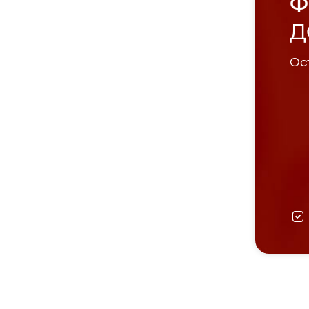
Ф
Д
Ост