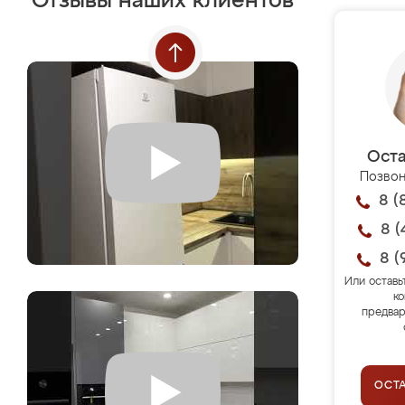
Отзывы наших клиентов
Оста
Позвон
8 (
8 (
8 (
Или оставь
ко
предвар
ОСТ