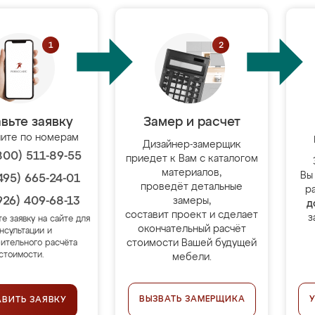
вьте заявку
Замер и расчет
ите по номерам
Дизайнер-замерщик
800) 511-89-55
приедет к Вам с каталогом
материалов,
Вы
495) 665-24-01
проведёт детальные
р
926) 409-68-13
замеры,
д
составит проект и сделает
з
те заявку на сайте для
окончательный расчёт
нсультации и
стоимости Вашей будущей
ительного расчёта
стоимости.
мебели.
ВЫЗВАТЬ ЗАМЕРЩИКА
АВИТЬ ЗАЯВКУ