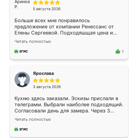
5 августа 2026
Больше всех мне понравилось
предложение от компании Ренессанс от
Елены Сергеевой. Подходяшщая цена и
короткие сроки изготовления. Приехавший
Читать полностью
для замера сотрудник Владислав
предложил по моему эскизу самый
1
подходящий вариант шкафа. Немного его
видоизменил, получилось даже лучше, чем
я хотела.
Ярослава
3 августа 2026
Кухню здесь заказали. Эскизы прислали в
телеграмм. Выбрали наиболее подходящий.
Согласовали день для замера. Через 3
недели кухня была уже готова. Остались
Читать полностью
довольны работой. Спасибо Ренессанс
мебель за качественную работу!