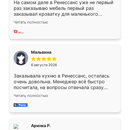
На самом деле в Ренессанс уже не первый
раз заказываю мебель первый раз
заказывал кроватку для маленького
ребёнка при его рождении ,во второй раз
Читать полностью
заказал шкаф-купе. По качеству очень
хорошее сборка достаточно быстрая,
также адекватные цены. До этого
сравнивал с разными конкурентами в этом
сегменте ,выбор у конкурентов куда
Мальвина
меньше, здесь же он более разнообразный.
Мне нравится ,если что-то потребуется из
6 августа 2026
мебели буду заказывать только здесь.
Заказывала кухню в Ренессанс, осталась
очень довольна. Менеджер всё быстро
посчитала, на вопросы отвечала сразу.
Замерщик приехал в субботу, подошёл к
Читать полностью
делу со всей ответственностью. Собрали
за день, ребята работали аккуратно, даже
пыли почти не было. Качество отличное,
ящики ходят плавно, ничего не скрипит.
Всё подошло как влитое.
Аринка Р.