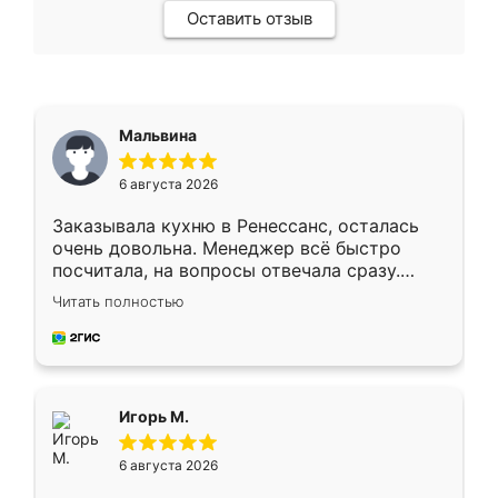
Оставить отзыв
Мальвина
6 августа 2026
Заказывала кухню в Ренессанс, осталась
очень довольна. Менеджер всё быстро
посчитала, на вопросы отвечала сразу.
Замерщик приехал в субботу, подошёл к
Читать полностью
делу со всей ответственностью. Собрали
за день, ребята работали аккуратно, даже
пыли почти не было. Качество отличное,
ящики ходят плавно, ничего не скрипит.
Всё подошло как влитое.
Игорь М.
6 августа 2026