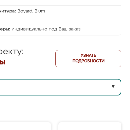
итура:
Boyard, Blum
еры:
индивидуально под Ваш заказ
екту:
УЗНАТЬ
лы
ПОДРОБНОСТИ
▼