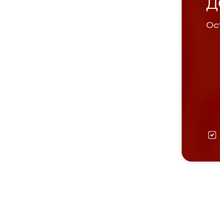
Д
Ост