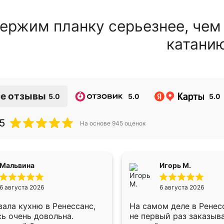
ержим планку серьезнее, чем
катани
е отзывы
5.0
5.0
5.0
5
На основе
945
оценок
Мальвина
Игорь М.
6 августа 2026
6 августа 2026
ала кухню в Ренессанс,
На самом деле в Ренес
ь очень довольна.
не первый раз заказыв