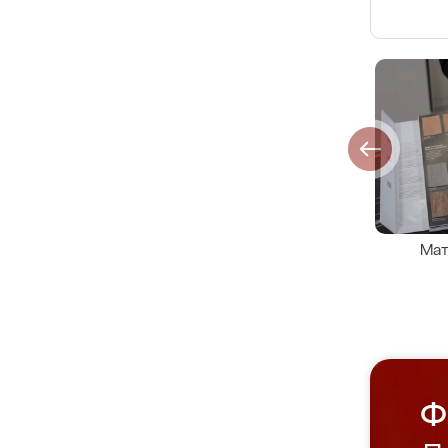
Мат
Ф