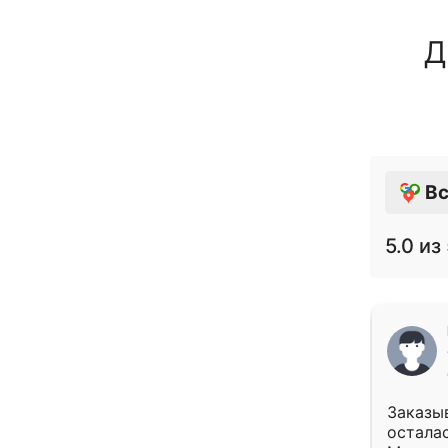
Д
Вс
5.0
из 
Заказыв
осталас