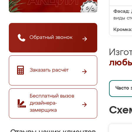
Фасад:
виды ст
Кромка
Обратный звонок
Изго
любы
Заказать расчёт
Часто 
Бесплатный вызов
дизайнера-
Схе
замерщика