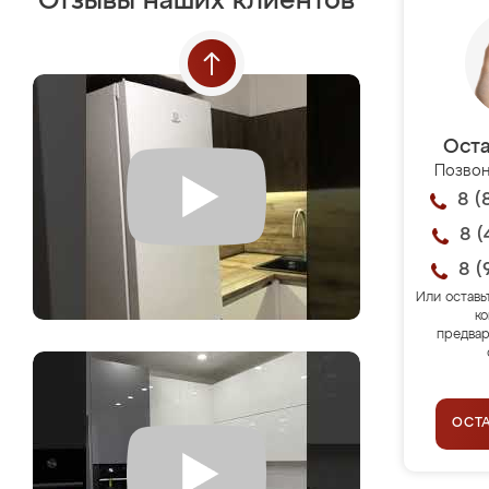
Отзывы наших клиентов
Оста
Позвон
8 (
8 (
8 (
Или оставь
ко
предвар
ОСТ