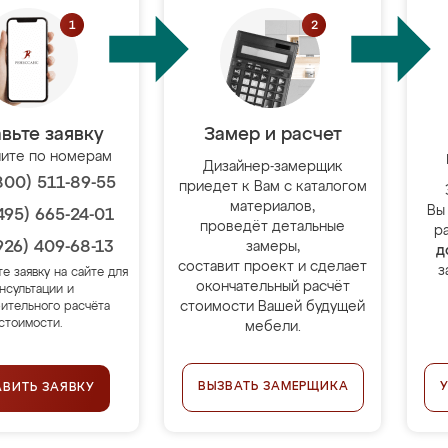
вьте заявку
Замер и расчет
ите по номерам
Дизайнер-замерщик
800) 511-89-55
приедет к Вам с каталогом
материалов,
Вы
495) 665-24-01
проведёт детальные
р
926) 409-68-13
замеры,
д
составит проект и сделает
з
те заявку на сайте для
окончательный расчёт
нсультации и
стоимости Вашей будущей
ительного расчёта
стоимости.
мебели.
ВЫЗВАТЬ ЗАМЕРЩИКА
АВИТЬ ЗАЯВКУ