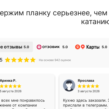
ержим планку серьезнее, чем
катани
е отзывы
5.0
5.0
5.0
5
На основе
942
оценок
Аринка Р.
Ярослава
5 августа 2026
3 августа 2026
 всех мне понравилось
Кухню здесь заказали.
жение от компании
прислали в телеграмм.