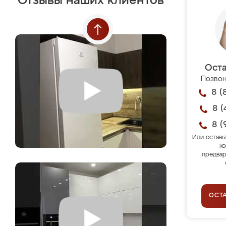
Отзывы наших клиентов
Оста
Позвон
8 (
8 (
8 (
Или оставь
ко
предвар
ОСТ