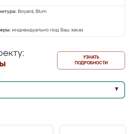
итура:
Boyard, Blum
еры:
индивидуально под Ваш заказ
екту:
УЗНАТЬ
лы
ПОДРОБНОСТИ
▼