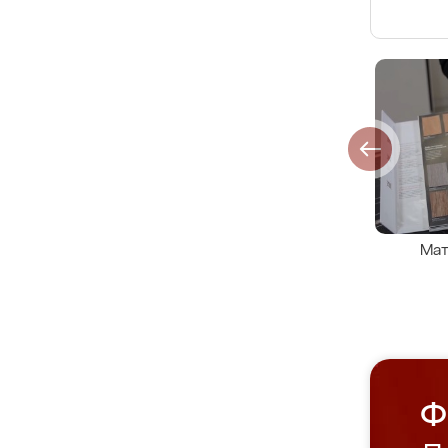
Мат
Ф