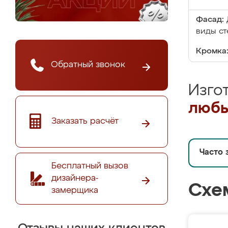
Фасад:
виды ст
Кромка
Обратный звонок
Изго
любы
Заказать расчёт
Часто 
Бесплатный вызов
дизайнера-
Схе
замерщика