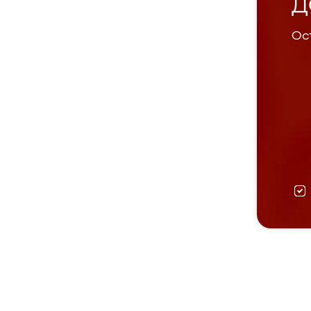
Д
Ост