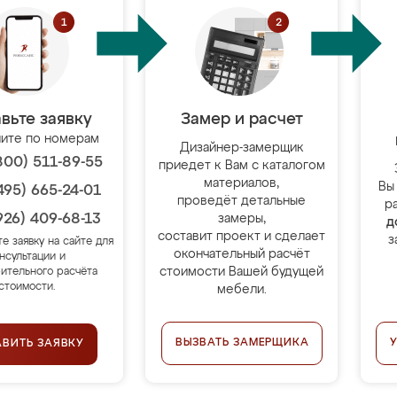
вьте заявку
Замер и расчет
ите по номерам
Дизайнер-замерщик
800) 511-89-55
приедет к Вам с каталогом
материалов,
Вы
495) 665-24-01
проведёт детальные
р
926) 409-68-13
замеры,
д
составит проект и сделает
з
те заявку на сайте для
окончательный расчёт
нсультации и
стоимости Вашей будущей
ительного расчёта
стоимости.
мебели.
ВЫЗВАТЬ ЗАМЕРЩИКА
АВИТЬ ЗАЯВКУ