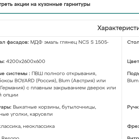
реть акции на кухонные гарнитуры
Характерист
ал фасадов:
МДФ эмаль глянец NCS S 1505-
Сто
ы:
4200х2600х600
Цвет
е системы :
ПВШ полного открывания,
Подъ
оксы BOYARD (Россия), Blum (Австрия) или
Blum
 (Германия) с плавным закрыванием дверок или
й опции
уары:
Выкатные корзины, бутылочницы,
Ручк
ые уголки, карусели
классика, неоклассика
Фрез
Resono
Витр