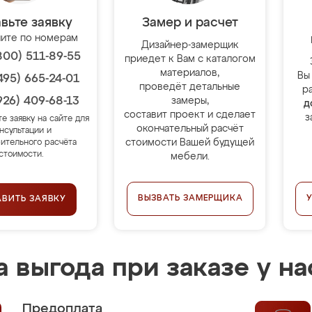
вьте заявку
Замер и расчет
ите по номерам
Дизайнер-замерщик
800) 511-89-55
приедет к Вам с каталогом
материалов,
Вы
495) 665-24-01
проведёт детальные
р
926) 409-68-13
замеры,
д
составит проект и сделает
з
те заявку на сайте для
окончательный расчёт
нсультации и
стоимости Вашей будущей
ительного расчёта
стоимости.
мебели.
ВЫЗВАТЬ ЗАМЕРЩИКА
АВИТЬ ЗАЯВКУ
 выгода при заказе у на
Предоплата