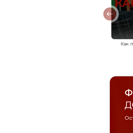
Как 
Ф
Д
Ост