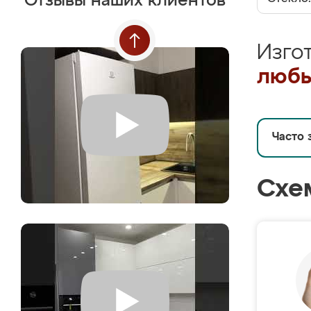
Отзывы наших клиентов
Изго
любы
Часто 
Схе