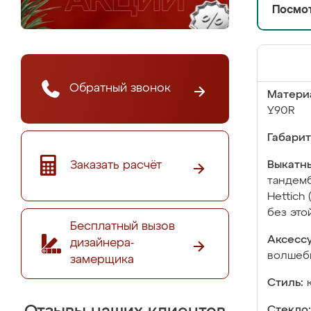
Посмот
Обратный звонок
Матери
Y90R
Габарит
Заказать расчёт
Выкатны
тандемб
Hettich
без это
Бесплатный вызов
Аксесс
дизайнера-
волшебн
замерщика
Стиль:
Стекло: