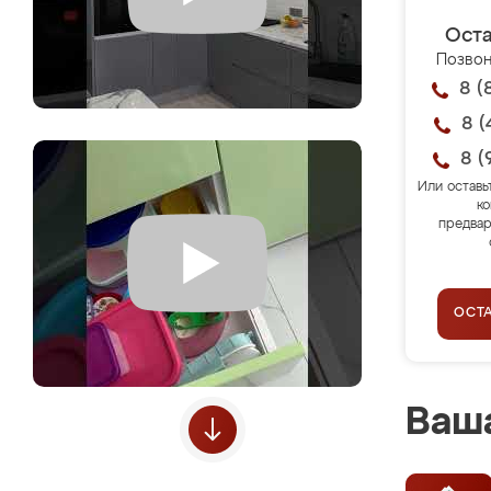
Оста
Позвон
8 (
8 (
8 (
Или оставь
ко
предвар
ОСТ
Ваша