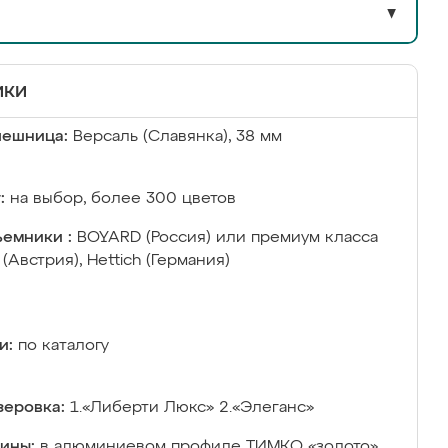
▼
ики
лешница:
Версаль (Славянка), 38 мм
:
на выбор, более 300 цветов
емники :
BOYARD (Россия) или премиум класса
 (Австрия), Hettich (Германия)
и:
по каталогу
еровка:
1.«Либерти Люкс» 2.«Элеганс»
ины:
в алюминиевом профиле ТИМКО «золото»