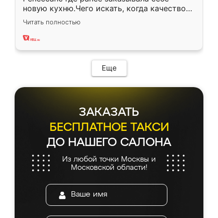
новую кухню.Чего искать, когда качеством
вполне довольна. Служит кухня уже почти
Читать полностью
два года, нареканий нет.
Еще
ЗАКАЗАТЬ
БЕСПЛАТНОЕ ТАКСИ
ДО НАШЕГО САЛОНА
Из любой точки Москвы и
Московской области!