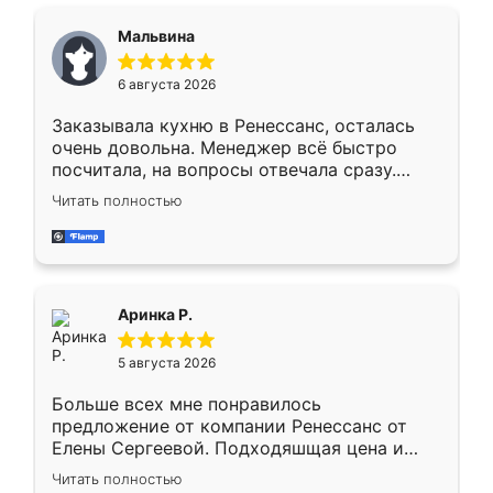
сравнивал с разными конкурентами в этом
сегменте ,выбор у конкурентов куда
Мальвина
меньше, здесь же он более разнообразный.
Мне нравится ,если что-то потребуется из
6 августа 2026
мебели буду заказывать только здесь.
Заказывала кухню в Ренессанс, осталась
очень довольна. Менеджер всё быстро
посчитала, на вопросы отвечала сразу.
Замерщик приехал в субботу, подошёл к
Читать полностью
делу со всей ответственностью. Собрали
за день, ребята работали аккуратно, даже
пыли почти не было. Качество отличное,
ящики ходят плавно, ничего не скрипит.
Всё подошло как влитое.
Аринка Р.
5 августа 2026
Больше всех мне понравилось
предложение от компании Ренессанс от
Елены Сергеевой. Подходяшщая цена и
короткие сроки изготовления. Приехавший
Читать полностью
для замера сотрудник Владислав