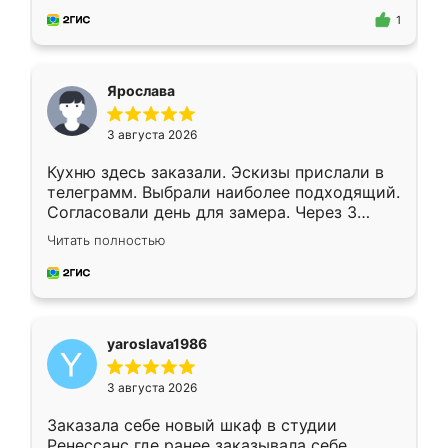
предложил по моему эскизу самый
1
подходящий вариант шкафа. Немного его
видоизменил, получилось даже лучше, чем
я хотела.
Ярослава
3 августа 2026
Кухню здесь заказали. Эскизы прислали в
телеграмм. Выбрали наиболее подходящий.
Согласовали день для замера. Через 3
недели кухня была уже готова. Остались
Читать полностью
довольны работой. Спасибо Ренессанс
мебель за качественную работу!
yaroslava1986
3 августа 2026
Заказала себе новый шкаф в студии
Ренессанс где ранее заказывала себе