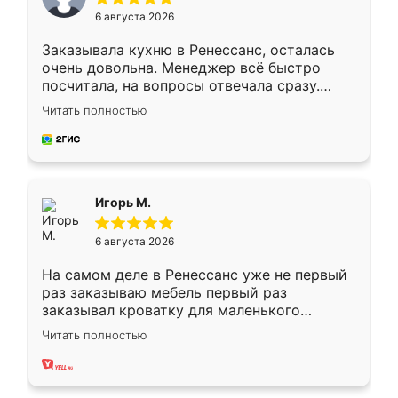
6 августа 2026
Заказывала кухню в Ренессанс, осталась
очень довольна. Менеджер всё быстро
посчитала, на вопросы отвечала сразу.
Замерщик приехал в субботу, подошёл к
Читать полностью
делу со всей ответственностью. Собрали
за день, ребята работали аккуратно, даже
пыли почти не было. Качество отличное,
ящики ходят плавно, ничего не скрипит.
Всё подошло как влитое.
Игорь М.
6 августа 2026
На самом деле в Ренессанс уже не первый
раз заказываю мебель первый раз
заказывал кроватку для маленького
ребёнка при его рождении ,во второй раз
Читать полностью
заказал шкаф-купе. По качеству очень
хорошее сборка достаточно быстрая,
также адекватные цены. До этого