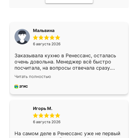
Мальвина
6 августа 2026
Заказывала кухню в Ренессанс, осталась
очень довольна. Менеджер всё быстро
посчитала, на вопросы отвечала сразу.
Замерщик приехал в субботу, подошёл к
Читать полностью
делу со всей ответственностью. Собрали
за день, ребята работали аккуратно, даже
пыли почти не было. Качество отличное,
ящики ходят плавно, ничего не скрипит.
Всё подошло как влитое.
Игорь М.
6 августа 2026
На самом деле в Ренессанс уже не первый