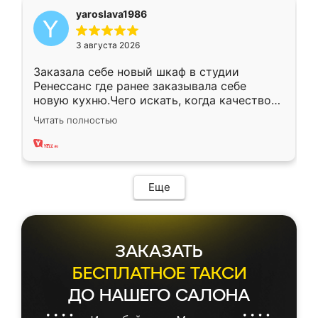
yaroslava1986
3 августа 2026
Заказала себе новый шкаф в студии
Ренессанс где ранее заказывала себе
новую кухню.Чего искать, когда качеством
вполне довольна. Служит кухня уже почти
Читать полностью
два года, нареканий нет.
Еще
ЗАКАЗАТЬ
БЕСПЛАТНОЕ ТАКСИ
ДО НАШЕГО САЛОНА