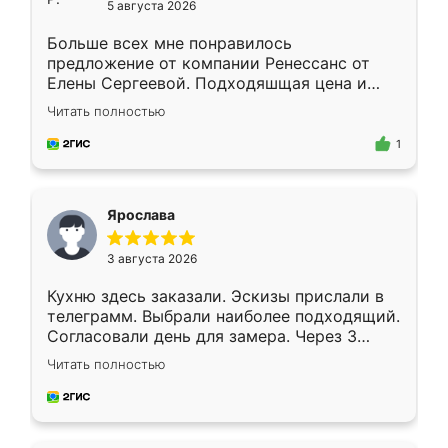
5 августа 2026
Больше всех мне понравилось
предложение от компании Ренессанс от
Елены Сергеевой. Подходяшщая цена и
короткие сроки изготовления. Приехавший
Читать полностью
для замера сотрудник Владислав
предложил по моему эскизу самый
1
подходящий вариант шкафа. Немного его
видоизменил, получилось даже лучше, чем
я хотела.
Ярослава
3 августа 2026
Кухню здесь заказали. Эскизы прислали в
телеграмм. Выбрали наиболее подходящий.
Согласовали день для замера. Через 3
недели кухня была уже готова. Остались
Читать полностью
довольны работой. Спасибо Ренессанс
мебель за качественную работу!