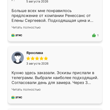
5 августа 2026
Больше всех мне понравилось
предложение от компании Ренессанс от
Елены Сергеевой. Подходяшщая цена и
короткие сроки изготовления. Приехавший
Читать полностью
для замера сотрудник Владислав
предложил по моему эскизу самый
1
подходящий вариант шкафа. Немного его
видоизменил, получилось даже лучше, чем
я хотела.
Ярослава
3 августа 2026
Кухню здесь заказали. Эскизы прислали в
телеграмм. Выбрали наиболее подходящий.
Согласовали день для замера. Через 3
недели кухня была уже готова. Остались
Читать полностью
довольны работой. Спасибо Ренессанс
мебель за качественную работу!