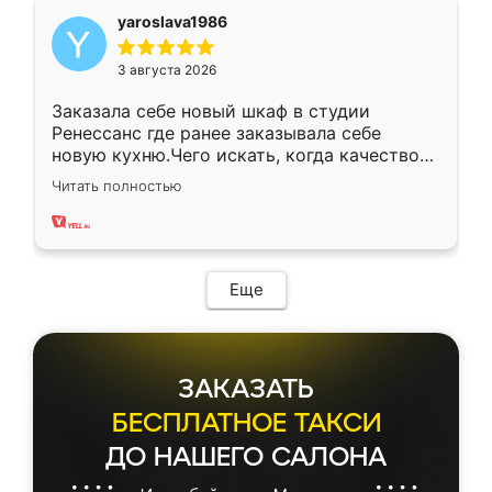
yaroslava1986
3 августа 2026
Заказала себе новый шкаф в студии
Ренессанс где ранее заказывала себе
новую кухню.Чего искать, когда качеством
вполне довольна. Служит кухня уже почти
Читать полностью
два года, нареканий нет.
Еще
ЗАКАЗАТЬ
БЕСПЛАТНОЕ ТАКСИ
ДО НАШЕГО САЛОНА