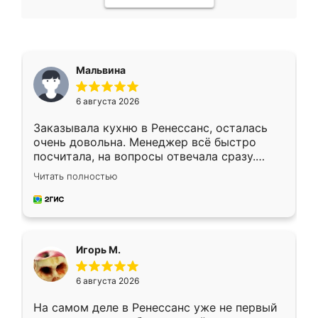
Мальвина
6 августа 2026
Заказывала кухню в Ренессанс, осталась
очень довольна. Менеджер всё быстро
посчитала, на вопросы отвечала сразу.
Замерщик приехал в субботу, подошёл к
Читать полностью
делу со всей ответственностью. Собрали
за день, ребята работали аккуратно, даже
пыли почти не было. Качество отличное,
ящики ходят плавно, ничего не скрипит.
Всё подошло как влитое.
Игорь М.
6 августа 2026
На самом деле в Ренессанс уже не первый