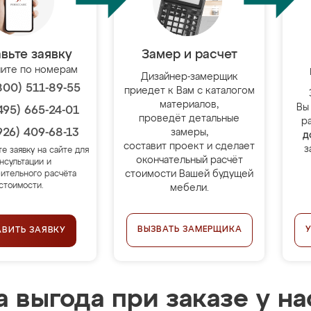
вьте заявку
Замер и расчет
ите по номерам
Дизайнер-замерщик
800) 511-89-55
приедет к Вам с каталогом
материалов,
Вы
495) 665-24-01
проведёт детальные
р
926) 409-68-13
замеры,
д
составит проект и сделает
з
те заявку на сайте для
окончательный расчёт
нсультации и
стоимости Вашей будущей
ительного расчёта
стоимости.
мебели.
ВЫЗВАТЬ ЗАМЕРЩИКА
АВИТЬ ЗАЯВКУ
 выгода при заказе у на