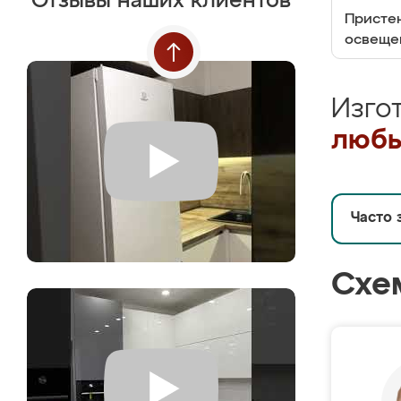
Отзывы наших клиентов
Пристен
освеще
Изго
любы
Часто 
Схе