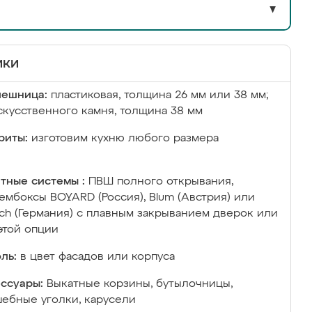
▼
ики
лешница:
пластиковая, толщина 26 мм или 38 мм;
скусственного камня, толщина 38 мм
риты:
изготовим кухню любого размера
тные системы :
ПВШ полного открывания,
ембоксы BOYARD (Россия), Blum (Австрия) или
ich (Германия) с плавным закрыванием дверок или
этой опции
ль:
в цвет фасадов или корпуса
ссуары:
Выкатные корзины, бутылочницы,
ебные уголки, карусели