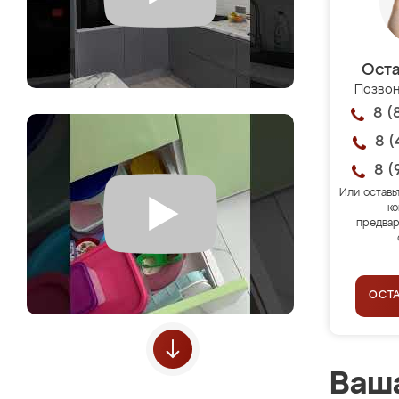
Оста
Позвон
8 (
8 (
8 (
Или оставь
ко
предвар
ОСТ
Ваша