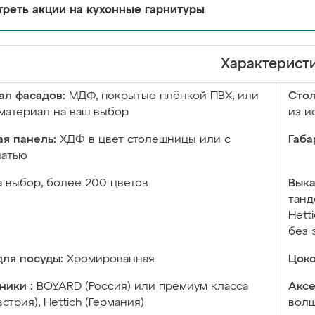
реть акции на кухонные гарнитуры
Характерист
ал фасадов:
МДФ, покрытые плёнкой ПВХ, или
Сто
материал на ваш выбор
из и
я панель:
ХДФ в цвет столешницы или с
Габа
чатью
а выбор, более 200 цветов
Выка
танд
Hett
без 
ля посуды:
Хромированная
Цоко
ники :
BOYARD (Россия) или премиум класса
Аксе
встрия), Hettich (Германия)
волш