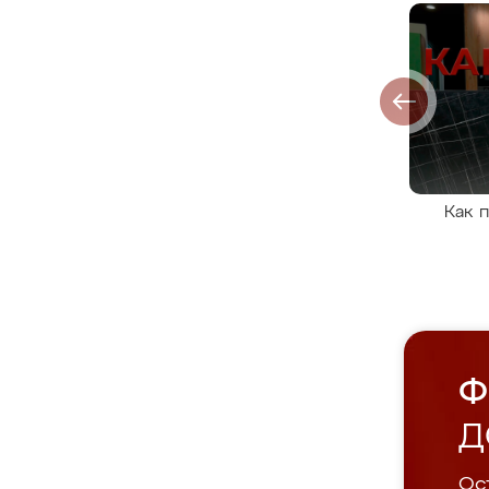
Как 
Ф
Д
Ост