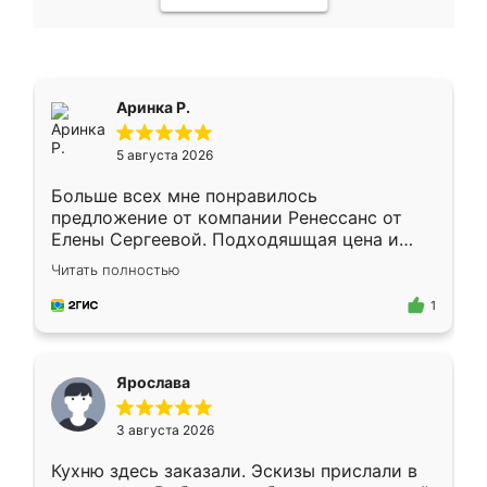
Аринка Р.
5 августа 2026
Больше всех мне понравилось
предложение от компании Ренессанс от
Елены Сергеевой. Подходяшщая цена и
короткие сроки изготовления. Приехавший
Читать полностью
для замера сотрудник Владислав
предложил по моему эскизу самый
1
подходящий вариант шкафа. Немного его
видоизменил, получилось даже лучше, чем
я хотела.
Ярослава
3 августа 2026
Кухню здесь заказали. Эскизы прислали в