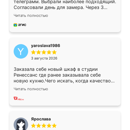
телеграмм. Выбрали наиболее подходящий.
Согласовали день для замера. Через 3
недели кухня была уже готова. Остались
Читать полностью
довольны работой. Спасибо Ренессанс
мебель за качественную работу!
yaroslava1986
3 августа 2026
Заказала себе новый шкаф в студии
Ренессанс где ранее заказывала себе
новую кухню.Чего искать, когда качеством
вполне довольна. Служит кухня уже почти
Читать полностью
два года, нареканий нет.
Ярослава