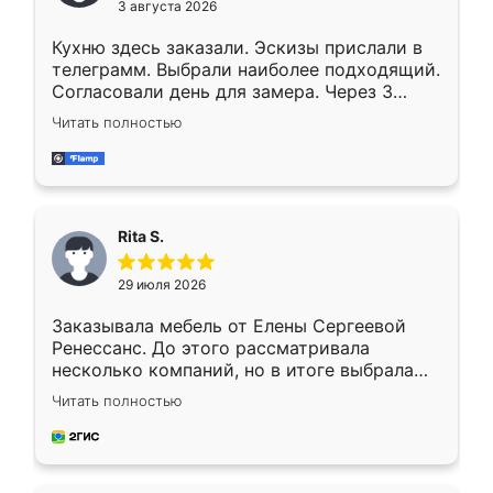
3 августа 2026
Кухню здесь заказали. Эскизы прислали в
телеграмм. Выбрали наиболее подходящий.
Согласовали день для замера. Через 3
недели кухня была уже готова. Остались
Читать полностью
довольны работой. Спасибо Ренессанс
мебель за качественную работу!
Rita S.
29 июля 2026
Заказывала мебель от Елены Сергеевой
Ренессанс. До этого рассматривала
несколько компаний, но в итоге выбрала
эту. Сначала обговорили условия, потом
Читать полностью
приехал замерщик, всё спокойно объяснил
и снял размеры. Изготовили в срок, с
доставкой тоже никаких проблем не
возникло. Сборку выполнили аккуратно,