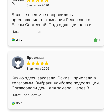
5 августа 2026
Больше всех мне понравилось
предложение от компании Ренессанс от
Елены Сергеевой. Подходяшщая цена и
короткие сроки изготовления. Приехавший
Читать полностью
для замера сотрудник Владислав
предложил по моему эскизу самый
1
подходящий вариант шкафа. Немного его
видоизменил, получилось даже лучше, чем
я хотела.
Ярослава
3 августа 2026
Кухню здесь заказали. Эскизы прислали в
телеграмм. Выбрали наиболее подходящий.
Согласовали день для замера. Через 3
недели кухня была уже готова. Остались
Читать полностью
довольны работой. Спасибо Ренессанс
мебель за качественную работу!