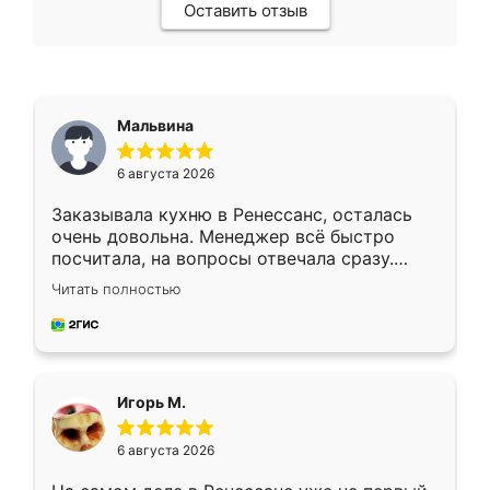
Оставить отзыв
Мальвина
6 августа 2026
Заказывала кухню в Ренессанс, осталась
очень довольна. Менеджер всё быстро
посчитала, на вопросы отвечала сразу.
Замерщик приехал в субботу, подошёл к
Читать полностью
делу со всей ответственностью. Собрали
за день, ребята работали аккуратно, даже
пыли почти не было. Качество отличное,
ящики ходят плавно, ничего не скрипит.
Всё подошло как влитое.
Игорь М.
6 августа 2026