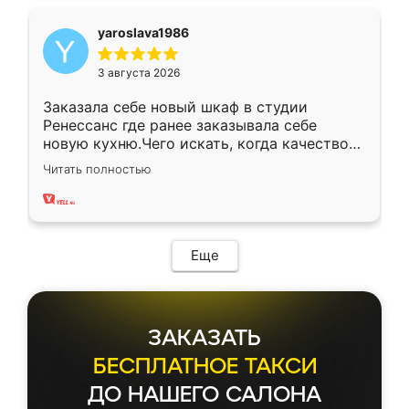
yaroslava1986
3 августа 2026
Заказала себе новый шкаф в студии
Ренессанс где ранее заказывала себе
новую кухню.Чего искать, когда качеством
вполне довольна. Служит кухня уже почти
Читать полностью
два года, нареканий нет.
Еще
ЗАКАЗАТЬ
БЕСПЛАТНОЕ ТАКСИ
ДО НАШЕГО САЛОНА