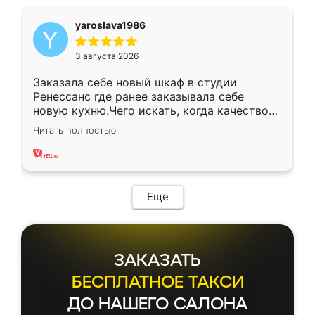
yaroslava1986
3 августа 2026
Заказала себе новый шкаф в студии
Ренессанс где ранее заказывала себе
новую кухню.Чего искать, когда качеством
вполне довольна. Служит кухня уже почти
Читать полностью
два года, нареканий нет.
Еще
ЗАКАЗАТЬ
БЕСПЛАТНОЕ ТАКСИ
ДО НАШЕГО САЛОНА