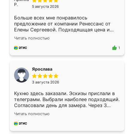
5 августа 2026
Больше всех мне понравилось
предложение от компании Ренессанс от
Елены Сергеевой. Подходяшщая цена и
короткие сроки изготовления. Приехавший
Читать полностью
для замера сотрудник Владислав
предложил по моему эскизу самый
1
подходящий вариант шкафа. Немного его
видоизменил, получилось даже лучше, чем
я хотела.
Ярослава
3 августа 2026
Кухню здесь заказали. Эскизы прислали в
телеграмм. Выбрали наиболее подходящий.
Согласовали день для замера. Через 3
недели кухня была уже готова. Остались
Читать полностью
довольны работой. Спасибо Ренессанс
мебель за качественную работу!