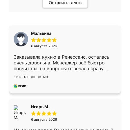
Оставить отзыв
Мальвина
6 августа 2026
Заказывала кухню в Ренессанс, осталась
очень довольна. Менеджер всё быстро
посчитала, на вопросы отвечала сразу.
Замерщик приехал в субботу, подошёл к
Читать полностью
делу со всей ответственностью. Собрали
за день, ребята работали аккуратно, даже
пыли почти не было. Качество отличное,
ящики ходят плавно, ничего не скрипит.
Всё подошло как влитое.
Игорь М.
6 августа 2026