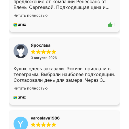
предложение от компании Ренессанс от
Елены Сергеевой. Подходяшщая цена и
короткие сроки изготовления. Приехавший
Читать полностью
для замера сотрудник Владислав
предложил по моему эскизу самый
1
подходящий вариант шкафа. Немного его
видоизменил, получилось даже лучше, чем
я хотела.
Ярослава
3 августа 2026
Кухню здесь заказали. Эскизы прислали в
телеграмм. Выбрали наиболее подходящий.
Согласовали день для замера. Через 3
недели кухня была уже готова. Остались
Читать полностью
довольны работой. Спасибо Ренессанс
мебель за качественную работу!
yaroslava1986