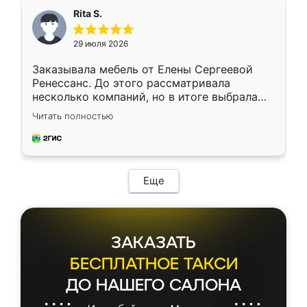
Rita S.
29 июля 2026
Заказывала мебель от Елены Сергеевой
Ренессанс. До этого рассматривала
несколько компаний, но в итоге выбрала
эту. Сначала обговорили условия, потом
Читать полностью
приехал замерщик, всё спокойно объяснил
и снял размеры. Изготовили в срок, с
доставкой тоже никаких проблем не
возникло. Сборку выполнили аккуратно,
мебель сразу встала на свое место без
Еще
каких-либо доработок. Качеством осталась
довольна, все выглядит так, как и ожидала.
ЗАКАЗАТЬ
БЕСПЛАТНОЕ ТАКСИ
ДО НАШЕГО САЛОНА