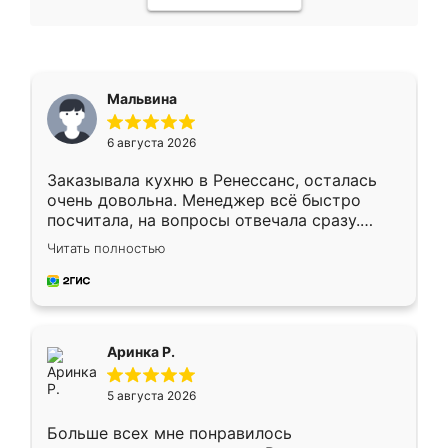
Мальвина
6 августа 2026
Заказывала кухню в Ренессанс, осталась
очень довольна. Менеджер всё быстро
посчитала, на вопросы отвечала сразу.
Замерщик приехал в субботу, подошёл к
Читать полностью
делу со всей ответственностью. Собрали
за день, ребята работали аккуратно, даже
пыли почти не было. Качество отличное,
ящики ходят плавно, ничего не скрипит.
Всё подошло как влитое.
Аринка Р.
5 августа 2026
Больше всех мне понравилось