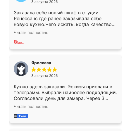
3 августа 2026
Заказала себе новый шкаф в студии
Ренессанс где ранее заказывала себе
новую кухню.Чего искать, когда качеством
вполне довольна. Служит кухня уже почти
Читать полностью
два года, нареканий нет.
Ярослава
3 августа 2026
Кухню здесь заказали. Эскизы прислали в
телеграмм. Выбрали наиболее подходящий.
Согласовали день для замера. Через 3
недели кухня была уже готова. Остались
Читать полностью
довольны работой. Спасибо Ренессанс
мебель за качественную работу!