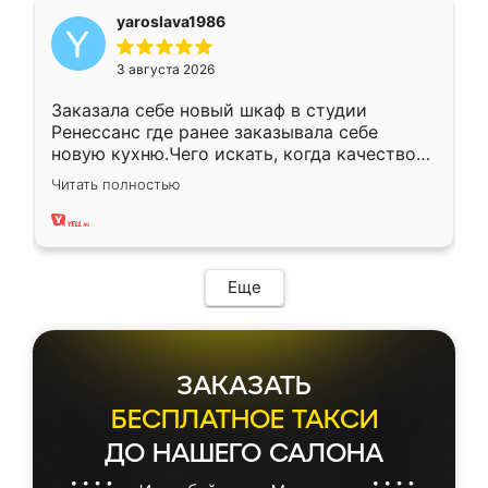
yaroslava1986
3 августа 2026
Заказала себе новый шкаф в студии
Ренессанс где ранее заказывала себе
новую кухню.Чего искать, когда качеством
вполне довольна. Служит кухня уже почти
Читать полностью
два года, нареканий нет.
Еще
ЗАКАЗАТЬ
БЕСПЛАТНОЕ ТАКСИ
ДО НАШЕГО САЛОНА