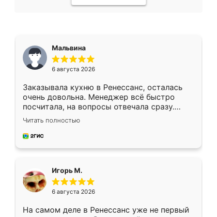
Мальвина
6 августа 2026
Заказывала кухню в Ренессанс, осталась
очень довольна. Менеджер всё быстро
посчитала, на вопросы отвечала сразу.
Замерщик приехал в субботу, подошёл к
Читать полностью
делу со всей ответственностью. Собрали
за день, ребята работали аккуратно, даже
пыли почти не было. Качество отличное,
ящики ходят плавно, ничего не скрипит.
Всё подошло как влитое.
Игорь М.
6 августа 2026
На самом деле в Ренессанс уже не первый