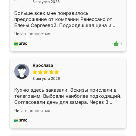
5 августа 2026
Больше всех мне понравилось
предложение от компании Ренессанс от
Елены Сергеевой. Подходяшщая цена и
короткие сроки изготовления. Приехавший
Читать полностью
для замера сотрудник Владислав
предложил по моему эскизу самый
1
подходящий вариант шкафа. Немного его
видоизменил, получилось даже лучше, чем
я хотела.
Ярослава
3 августа 2026
Кухню здесь заказали. Эскизы прислали в
телеграмм. Выбрали наиболее подходящий.
Согласовали день для замера. Через 3
недели кухня была уже готова. Остались
Читать полностью
довольны работой. Спасибо Ренессанс
мебель за качественную работу!