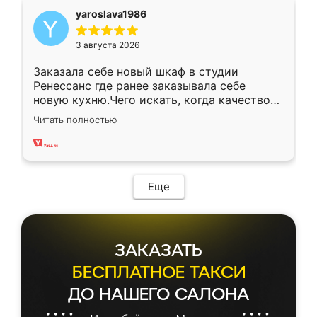
yaroslava1986
3 августа 2026
Заказала себе новый шкаф в студии
Ренессанс где ранее заказывала себе
новую кухню.Чего искать, когда качеством
вполне довольна. Служит кухня уже почти
Читать полностью
два года, нареканий нет.
Еще
ЗАКАЗАТЬ
БЕСПЛАТНОЕ ТАКСИ
ДО НАШЕГО САЛОНА