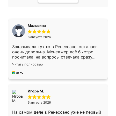
Мальвина
6 августа 2026
Заказывала кухню в Ренессанс, осталась
очень довольна. Менеджер всё быстро
посчитала, на вопросы отвечала сразу.
Замерщик приехал в субботу, подошёл к
Читать полностью
делу со всей ответственностью. Собрали
за день, ребята работали аккуратно, даже
пыли почти не было. Качество отличное,
ящики ходят плавно, ничего не скрипит.
Всё подошло как влитое.
Игорь М.
6 августа 2026
На самом деле в Ренессанс уже не первый