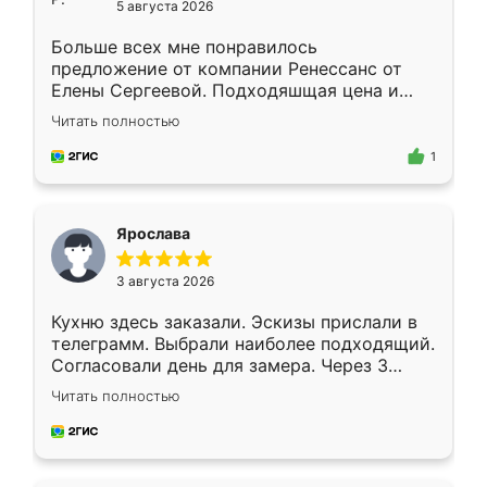
5 августа 2026
Больше всех мне понравилось
предложение от компании Ренессанс от
Елены Сергеевой. Подходяшщая цена и
короткие сроки изготовления. Приехавший
Читать полностью
для замера сотрудник Владислав
предложил по моему эскизу самый
1
подходящий вариант шкафа. Немного его
видоизменил, получилось даже лучше, чем
я хотела.
Ярослава
3 августа 2026
Кухню здесь заказали. Эскизы прислали в
телеграмм. Выбрали наиболее подходящий.
Согласовали день для замера. Через 3
недели кухня была уже готова. Остались
Читать полностью
довольны работой. Спасибо Ренессанс
мебель за качественную работу!