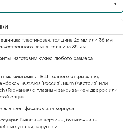
▼
ики
лешница:
пластиковая, толщина 26 мм или 38 мм;
скусственного камня, толщина 38 мм
риты:
изготовим кухню любого размера
тные системы :
ПВШ полного открывания,
ембоксы BOYARD (Россия), Blum (Австрия) или
ich (Германия) с плавным закрыванием дверок или
этой опции
ль:
в цвет фасадов или корпуса
ссуары:
Выкатные корзины, бутылочницы,
ебные уголки, карусели