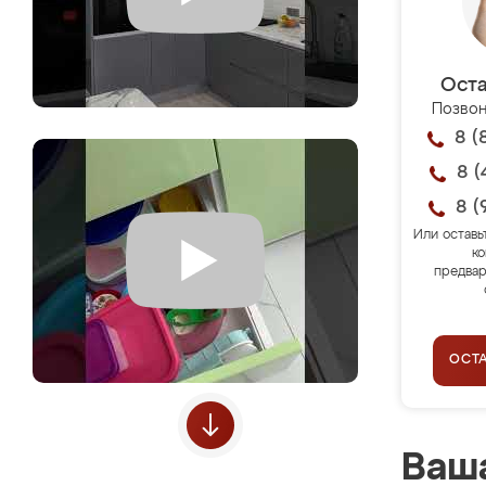
Оста
Позвон
8 (
8 (
8 (
Или оставь
ко
предвар
ОСТ
Ваша