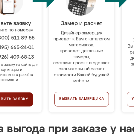
вьте заявку
Замер и расчет
ите по номерам
Дизайнер-замерщик
800) 511-89-55
приедет к Вам с каталогом
материалов,
Вы
495) 665-24-01
проведёт детальные
р
926) 409-68-13
замеры,
д
составит проект и сделает
з
те заявку на сайте для
окончательный расчёт
нсультации и
стоимости Вашей будущей
ительного расчёта
стоимости.
мебели.
ВЫЗВАТЬ ЗАМЕРЩИКА
АВИТЬ ЗАЯВКУ
 выгода при заказе у на