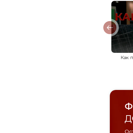
Как 
Ф
Д
Ост