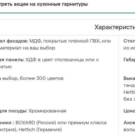
реть акции на кухонные гарнитуры
Характерист
ал фасадов:
МДФ, покрытые плёнкой ПВХ, или
Сто
материал на ваш выбор
из и
я панель:
ХДФ в цвет столешницы или с
Габа
чатью
а выбор, более 300 цветов
Выка
танд
Hett
без 
ля посуды:
Хромированная
Цоко
ники :
BOYARD (Россия) или премиум класса
Аксе
встрия), Hettich (Германия)
волш