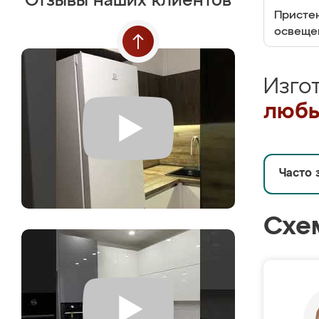
Отзывы наших клиентов
Пристен
освеще
Изго
любы
Часто 
Схе