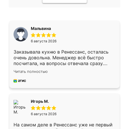
Мальвина
6 августа 2026
Заказывала кухню в Ренессанс, осталась
очень довольна. Менеджер всё быстро
посчитала, на вопросы отвечала сразу.
Замерщик приехал в субботу, подошёл к
Читать полностью
делу со всей ответственностью. Собрали
за день, ребята работали аккуратно, даже
пыли почти не было. Качество отличное,
ящики ходят плавно, ничего не скрипит.
Всё подошло как влитое.
Игорь М.
6 августа 2026
На самом деле в Ренессанс уже не первый