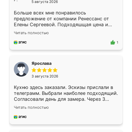
5 августа 2026
Больше всех мне понравилось
предложение от компании Ренессанс от
Елены Сергеевой. Подходяшщая цена и
короткие сроки изготовления. Приехавший
Читать полностью
для замера сотрудник Владислав
предложил по моему эскизу самый
1
подходящий вариант шкафа. Немного его
видоизменил, получилось даже лучше, чем
я хотела.
Ярослава
3 августа 2026
Кухню здесь заказали. Эскизы прислали в
телеграмм. Выбрали наиболее подходящий.
Согласовали день для замера. Через 3
недели кухня была уже готова. Остались
Читать полностью
довольны работой. Спасибо Ренессанс
мебель за качественную работу!