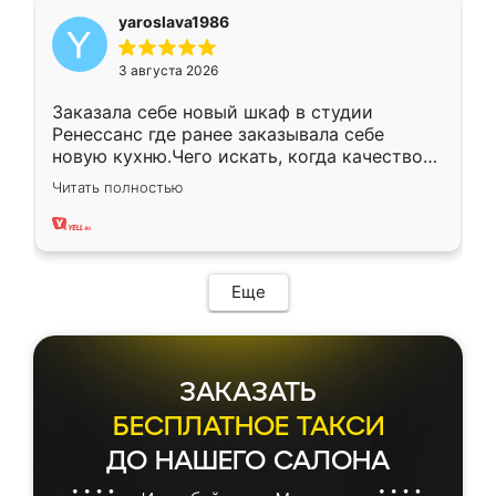
yaroslava1986
3 августа 2026
Заказала себе новый шкаф в студии
Ренессанс где ранее заказывала себе
новую кухню.Чего искать, когда качеством
вполне довольна. Служит кухня уже почти
Читать полностью
два года, нареканий нет.
Еще
ЗАКАЗАТЬ
БЕСПЛАТНОЕ ТАКСИ
ДО НАШЕГО САЛОНА