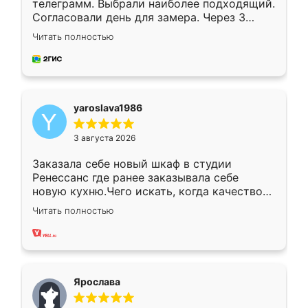
телеграмм. Выбрали наиболее подходящий.
Согласовали день для замера. Через 3
недели кухня была уже готова. Остались
Читать полностью
довольны работой. Спасибо Ренессанс
мебель за качественную работу!
yaroslava1986
3 августа 2026
Заказала себе новый шкаф в студии
Ренессанс где ранее заказывала себе
новую кухню.Чего искать, когда качеством
вполне довольна. Служит кухня уже почти
Читать полностью
два года, нареканий нет.
Ярослава