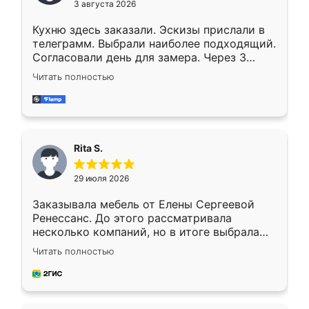
3 августа 2026
Кухню здесь заказали. Эскизы прислали в
телеграмм. Выбрали наиболее подходящий.
Согласовали день для замера. Через 3
недели кухня была уже готова. Остались
Читать полностью
довольны работой. Спасибо Ренессанс
мебель за качественную работу!
Rita S.
29 июля 2026
Заказывала мебель от Елены Сергеевой
Ренессанс. До этого рассматривала
несколько компаний, но в итоге выбрала
эту. Сначала обговорили условия, потом
Читать полностью
приехал замерщик, всё спокойно объяснил
и снял размеры. Изготовили в срок, с
доставкой тоже никаких проблем не
возникло. Сборку выполнили аккуратно,