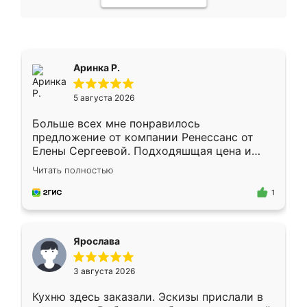
Аринка Р.
5 августа 2026
Больше всех мне понравилось
предложение от компании Ренессанс от
Елены Сергеевой. Подходяшщая цена и
короткие сроки изготовления. Приехавший
Читать полностью
для замера сотрудник Владислав
предложил по моему эскизу самый
1
подходящий вариант шкафа. Немного его
видоизменил, получилось даже лучше, чем
я хотела.
Ярослава
3 августа 2026
Кухню здесь заказали. Эскизы прислали в