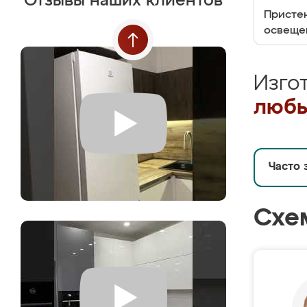
Отзывы наших клиентов
Пристен
освеще
Изго
любы
Часто 
Схе