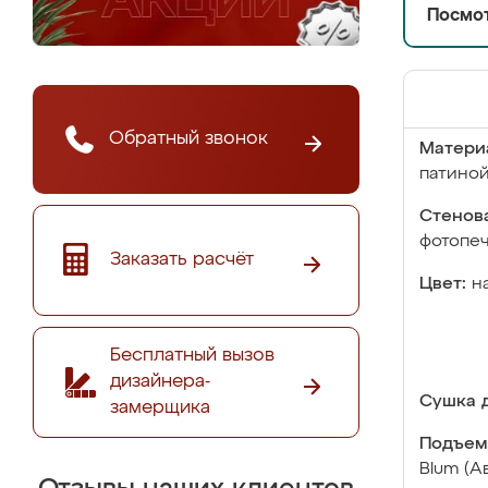
Посмот
Обратный звонок
Матери
патино
Стенова
фотопе
Заказать расчёт
Цвет:
н
Бесплатный вызов
дизайнера-
Сушка д
замерщика
Подъем
Blum (А