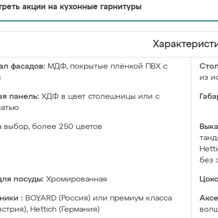
реть акции на кухонные гарнитуры
Характерист
ал фасадов:
МДФ, покрытые плёнкой ПВХ с
Сто
й
из и
я панель:
ХДФ в цвет столешницы или с
Габа
чатью
а выбор, более 250 цветов
Выка
танд
Hett
без 
ля посуды:
Хромированная
Цоко
ники :
BOYARD (Россия) или премиум класса
Аксе
встрия), Hettich (Германия)
волш