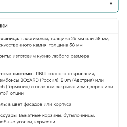
▼
ики
лешница:
пластиковая, толщина 26 мм или 38 мм;
скусственного камня, толщина 38 мм
риты:
изготовим кухню любого размера
тные системы :
ПВШ полного открывания,
ембоксы BOYARD (Россия), Blum (Австрия) или
ich (Германия) с плавным закрыванием дверок или
этой опции
ль:
в цвет фасадов или корпуса
ссуары:
Выкатные корзины, бутылочницы,
ебные уголки, карусели