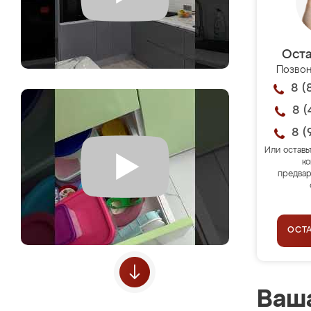
Оста
Позвон
8 (
8 (
8 (
Или оставь
ко
предвар
ОСТ
Ваша