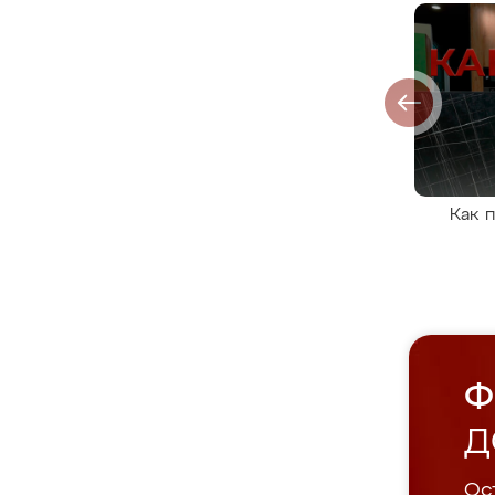
Как 
Ф
Д
Ост