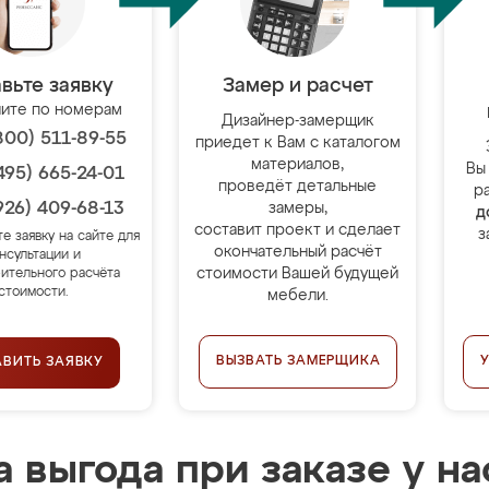
вьте заявку
Замер и расчет
ите по номерам
Дизайнер-замерщик
800) 511-89-55
приедет к Вам с каталогом
материалов,
Вы
495) 665-24-01
проведёт детальные
р
926) 409-68-13
замеры,
д
составит проект и сделает
з
те заявку на сайте для
окончательный расчёт
нсультации и
стоимости Вашей будущей
ительного расчёта
стоимости.
мебели.
ВЫЗВАТЬ ЗАМЕРЩИКА
АВИТЬ ЗАЯВКУ
 выгода при заказе у на