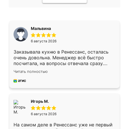
Мальвина
6 августа 2026
Заказывала кухню в Ренессанс, осталась
очень довольна. Менеджер всё быстро
посчитала, на вопросы отвечала сразу.
Замерщик приехал в субботу, подошёл к
Читать полностью
делу со всей ответственностью. Собрали
за день, ребята работали аккуратно, даже
пыли почти не было. Качество отличное,
ящики ходят плавно, ничего не скрипит.
Всё подошло как влитое.
Игорь М.
6 августа 2026
На самом деле в Ренессанс уже не первый