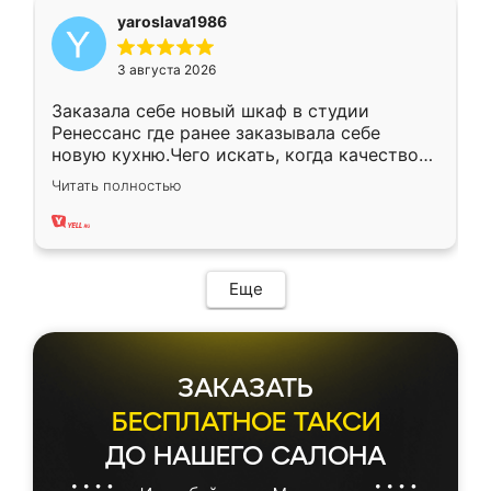
yaroslava1986
3 августа 2026
Заказала себе новый шкаф в студии
Ренессанс где ранее заказывала себе
новую кухню.Чего искать, когда качеством
вполне довольна. Служит кухня уже почти
Читать полностью
два года, нареканий нет.
Еще
ЗАКАЗАТЬ
БЕСПЛАТНОЕ ТАКСИ
ДО НАШЕГО САЛОНА