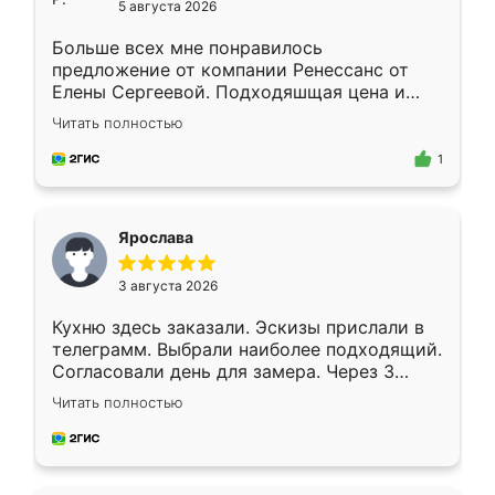
5 августа 2026
Больше всех мне понравилось
предложение от компании Ренессанс от
Елены Сергеевой. Подходяшщая цена и
короткие сроки изготовления. Приехавший
Читать полностью
для замера сотрудник Владислав
предложил по моему эскизу самый
1
подходящий вариант шкафа. Немного его
видоизменил, получилось даже лучше, чем
я хотела.
Ярослава
3 августа 2026
Кухню здесь заказали. Эскизы прислали в
телеграмм. Выбрали наиболее подходящий.
Согласовали день для замера. Через 3
недели кухня была уже готова. Остались
Читать полностью
довольны работой. Спасибо Ренессанс
мебель за качественную работу!