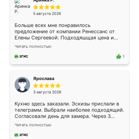
5 августа 2026
Больше всех мне понравилось
предложение от компании Ренессанс от
Елены Сергеевой. Подходяшщая цена и
короткие сроки изготовления. Приехавший
Читать полностью
для замера сотрудник Владислав
предложил по моему эскизу самый
1
подходящий вариант шкафа. Немного его
видоизменил, получилось даже лучше, чем
я хотела.
Ярослава
3 августа 2026
Кухню здесь заказали. Эскизы прислали в
телеграмм. Выбрали наиболее подходящий.
Согласовали день для замера. Через 3
недели кухня была уже готова. Остались
Читать полностью
довольны работой. Спасибо Ренессанс
мебель за качественную работу!