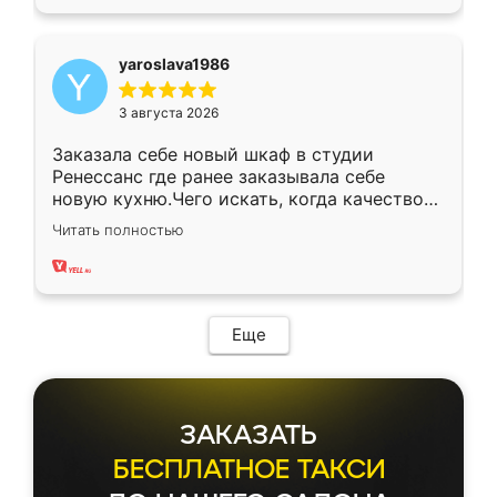
yaroslava1986
3 августа 2026
Заказала себе новый шкаф в студии
Ренессанс где ранее заказывала себе
новую кухню.Чего искать, когда качеством
вполне довольна. Служит кухня уже почти
Читать полностью
два года, нареканий нет.
Еще
ЗАКАЗАТЬ
БЕСПЛАТНОЕ ТАКСИ