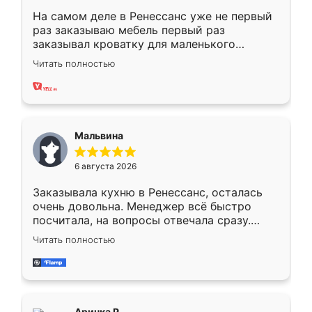
На самом деле в Ренессанс уже не первый
раз заказываю мебель первый раз
заказывал кроватку для маленького
ребёнка при его рождении ,во второй раз
Читать полностью
заказал шкаф-купе. По качеству очень
хорошее сборка достаточно быстрая,
также адекватные цены. До этого
сравнивал с разными конкурентами в этом
сегменте ,выбор у конкурентов куда
Мальвина
меньше, здесь же он более разнообразный.
Мне нравится ,если что-то потребуется из
6 августа 2026
мебели буду заказывать только здесь.
Заказывала кухню в Ренессанс, осталась
очень довольна. Менеджер всё быстро
посчитала, на вопросы отвечала сразу.
Замерщик приехал в субботу, подошёл к
Читать полностью
делу со всей ответственностью. Собрали
за день, ребята работали аккуратно, даже
пыли почти не было. Качество отличное,
ящики ходят плавно, ничего не скрипит.
Всё подошло как влитое.
Аринка Р.