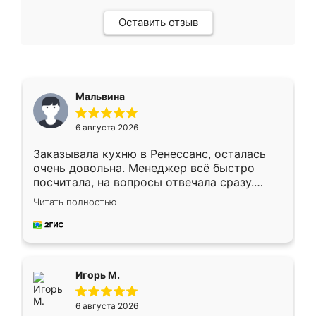
Оставить отзыв
Мальвина
6 августа 2026
Заказывала кухню в Ренессанс, осталась
очень довольна. Менеджер всё быстро
посчитала, на вопросы отвечала сразу.
Замерщик приехал в субботу, подошёл к
Читать полностью
делу со всей ответственностью. Собрали
за день, ребята работали аккуратно, даже
пыли почти не было. Качество отличное,
ящики ходят плавно, ничего не скрипит.
Всё подошло как влитое.
Игорь М.
6 августа 2026