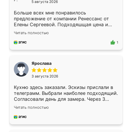
5 августа 2026
Больше всех мне понравилось
предложение от компании Ренессанс от
Елены Сергеевой. Подходяшщая цена и
короткие сроки изготовления. Приехавший
Читать полностью
для замера сотрудник Владислав
предложил по моему эскизу самый
1
подходящий вариант шкафа. Немного его
видоизменил, получилось даже лучше, чем
я хотела.
Ярослава
3 августа 2026
Кухню здесь заказали. Эскизы прислали в
телеграмм. Выбрали наиболее подходящий.
Согласовали день для замера. Через 3
недели кухня была уже готова. Остались
Читать полностью
довольны работой. Спасибо Ренессанс
мебель за качественную работу!