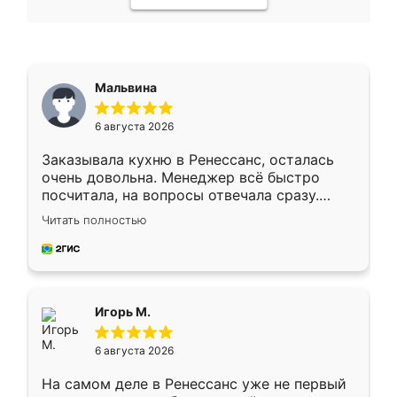
Мальвина
6 августа 2026
Заказывала кухню в Ренессанс, осталась
очень довольна. Менеджер всё быстро
посчитала, на вопросы отвечала сразу.
Замерщик приехал в субботу, подошёл к
Читать полностью
делу со всей ответственностью. Собрали
за день, ребята работали аккуратно, даже
пыли почти не было. Качество отличное,
ящики ходят плавно, ничего не скрипит.
Всё подошло как влитое.
Игорь М.
6 августа 2026
На самом деле в Ренессанс уже не первый