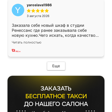
yaroslava1986
3 августа 2026
Заказала себе новый шкаф в студии
Ренессанс где ранее заказывала себе
новую кухню.Чего искать, когда качеством
вполне довольна. Служит кухня уже почти
Читать полностью
два года, нареканий нет.
Еще
ЗАКАЗАТЬ
БЕСПЛАТНОЕ ТАКСИ
ДО НАШЕГО САЛОНА