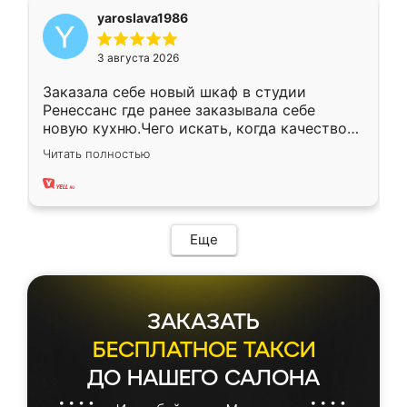
yaroslava1986
3 августа 2026
Заказала себе новый шкаф в студии
Ренессанс где ранее заказывала себе
новую кухню.Чего искать, когда качеством
вполне довольна. Служит кухня уже почти
Читать полностью
два года, нареканий нет.
Еще
ЗАКАЗАТЬ
БЕСПЛАТНОЕ ТАКСИ
ДО НАШЕГО САЛОНА