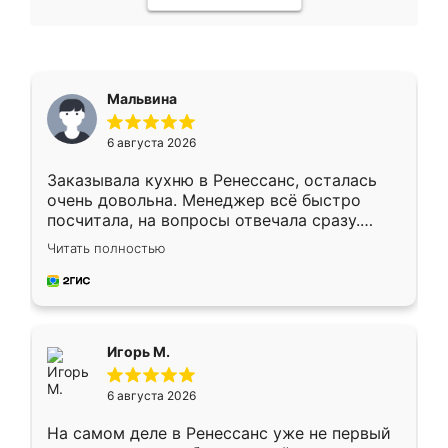
Мальвина
6 августа 2026
Заказывала кухню в Ренессанс, осталась
очень довольна. Менеджер всё быстро
посчитала, на вопросы отвечала сразу.
Замерщик приехал в субботу, подошёл к
Читать полностью
делу со всей ответственностью. Собрали
за день, ребята работали аккуратно, даже
пыли почти не было. Качество отличное,
ящики ходят плавно, ничего не скрипит.
Всё подошло как влитое.
Игорь М.
6 августа 2026
На самом деле в Ренессанс уже не первый