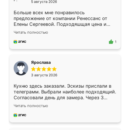
5 августа 2026
Больше всех мне понравилось
предложение от компании Ренессанс от
Елены Сергеевой. Подходяшщая цена и
короткие сроки изготовления. Приехавший
Читать полностью
для замера сотрудник Владислав
предложил по моему эскизу самый
1
подходящий вариант шкафа. Немного его
видоизменил, получилось даже лучше, чем
я хотела.
Ярослава
3 августа 2026
Кухню здесь заказали. Эскизы прислали в
телеграмм. Выбрали наиболее подходящий.
Согласовали день для замера. Через 3
недели кухня была уже готова. Остались
Читать полностью
довольны работой. Спасибо Ренессанс
мебель за качественную работу!