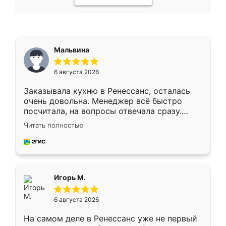
Мальвина
6 августа 2026
Заказывала кухню в Ренессанс, осталась
очень довольна. Менеджер всё быстро
посчитала, на вопросы отвечала сразу.
Замерщик приехал в субботу, подошёл к
Читать полностью
делу со всей ответственностью. Собрали
за день, ребята работали аккуратно, даже
пыли почти не было. Качество отличное,
ящики ходят плавно, ничего не скрипит.
Всё подошло как влитое.
Игорь М.
6 августа 2026
На самом деле в Ренессанс уже не первый