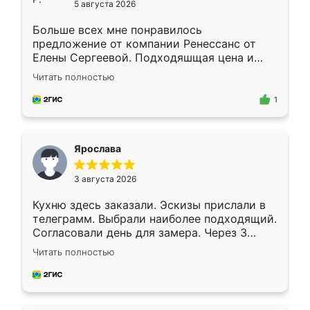
5 августа 2026
Больше всех мне понравилось
предложение от компании Ренессанс от
Елены Сергеевой. Подходяшщая цена и
короткие сроки изготовления. Приехавший
Читать полностью
для замера сотрудник Владислав
предложил по моему эскизу самый
1
подходящий вариант шкафа. Немного его
видоизменил, получилось даже лучше, чем
я хотела.
Ярослава
3 августа 2026
Кухню здесь заказали. Эскизы прислали в
телеграмм. Выбрали наиболее подходящий.
Согласовали день для замера. Через 3
недели кухня была уже готова. Остались
Читать полностью
довольны работой. Спасибо Ренессанс
мебель за качественную работу!