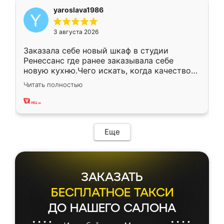
yaroslava1986
3 августа 2026
Заказала себе новый шкаф в студии
Ренессанс где ранее заказывала себе
новую кухню.Чего искать, когда качеством
вполне довольна. Служит кухня уже почти
Читать полностью
два года, нареканий нет.
Еще
ЗАКАЗАТЬ
БЕСПЛАТНОЕ ТАКСИ
ДО НАШЕГО САЛОНА