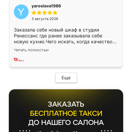
yaroslava1986
3 августа 2026
Заказала себе новый шкаф в студии
Ренессанс где ранее заказывала себе
новую кухню.Чего искать, когда качеством
вполне довольна. Служит кухня уже почти
Читать полностью
два года, нареканий нет.
Еще
ЗАКАЗАТЬ
БЕСПЛАТНОЕ ТАКСИ
ДО НАШЕГО САЛОНА