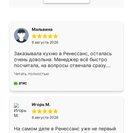
Мальвина
6 августа 2026
Заказывала кухню в Ренессанс, осталась
очень довольна. Менеджер всё быстро
посчитала, на вопросы отвечала сразу.
Замерщик приехал в субботу, подошёл к
Читать полностью
делу со всей ответственностью. Собрали
за день, ребята работали аккуратно, даже
пыли почти не было. Качество отличное,
ящики ходят плавно, ничего не скрипит.
Всё подошло как влитое.
Игорь М.
6 августа 2026
На самом деле в Ренессанс уже не первый