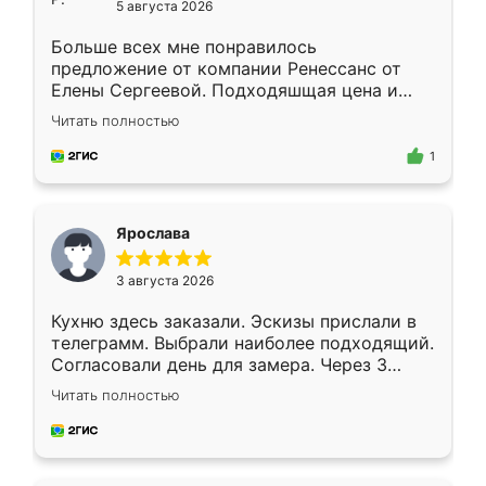
5 августа 2026
Больше всех мне понравилось
предложение от компании Ренессанс от
Елены Сергеевой. Подходяшщая цена и
короткие сроки изготовления. Приехавший
Читать полностью
для замера сотрудник Владислав
предложил по моему эскизу самый
1
подходящий вариант шкафа. Немного его
видоизменил, получилось даже лучше, чем
я хотела.
Ярослава
3 августа 2026
Кухню здесь заказали. Эскизы прислали в
телеграмм. Выбрали наиболее подходящий.
Согласовали день для замера. Через 3
недели кухня была уже готова. Остались
Читать полностью
довольны работой. Спасибо Ренессанс
мебель за качественную работу!