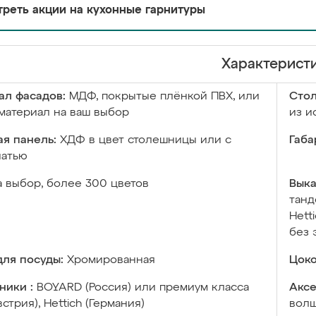
реть акции на кухонные гарнитуры
Характерист
ал фасадов:
МДФ, покрытые плёнкой ПВХ, или
Сто
материал на ваш выбор
из и
я панель:
ХДФ в цвет столешницы или с
Габа
чатью
а выбор, более 300 цветов
Выка
танд
Hett
без 
ля посуды:
Хромированная
Цоко
ники :
BOYARD (Россия) или премиум класса
Аксе
встрия), Hettich (Германия)
волш