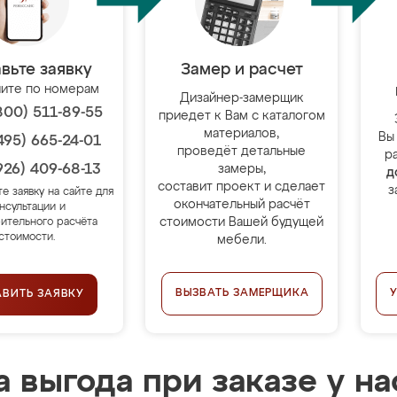
вьте заявку
Замер и расчет
ите по номерам
Дизайнер-замерщик
800) 511-89-55
приедет к Вам с каталогом
материалов,
Вы
495) 665-24-01
проведёт детальные
р
926) 409-68-13
замеры,
д
составит проект и сделает
з
те заявку на сайте для
окончательный расчёт
нсультации и
стоимости Вашей будущей
ительного расчёта
стоимости.
мебели.
ВЫЗВАТЬ ЗАМЕРЩИКА
АВИТЬ ЗАЯВКУ
 выгода при заказе у на