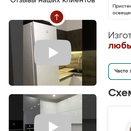
Отзывы наших клиентов
Пристен
освеще
Изго
любы
Часто 
Схе