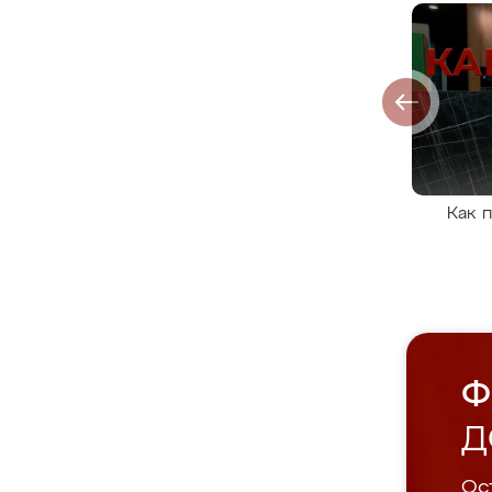
Как 
Ф
Д
Ост