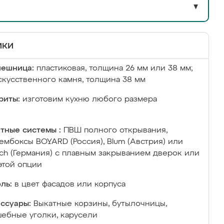
▼
ики
лешница:
пластиковая, толщина 26 мм или 38 мм;
скусственного камня, толщина 38 мм
риты:
изготовим кухню любого размера
тные системы :
ПВШ полного открывания,
ембоксы BOYARD (Россия), Blum (Австрия) или
ich (Германия) с плавным закрыванием дверок или
этой опции
ль:
в цвет фасадов или корпуса
ссуары:
Выкатные корзины, бутылочницы,
ебные уголки, карусели