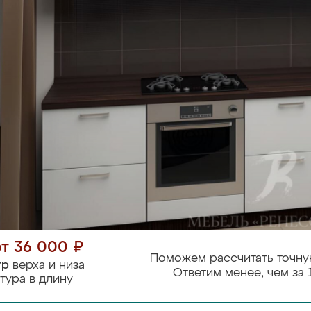
от 36 000 ₽
Поможем рассчитать точну
тр
верха и низа
Ответим менее, чем за 
тура в длину