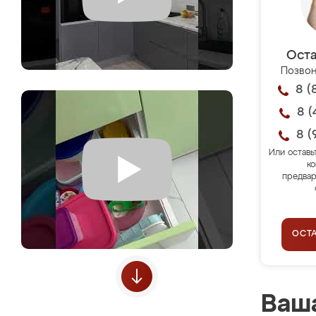
Оста
Позвон
8 (
8 (
8 (
Или оставь
ко
предвар
ОСТ
Ваша