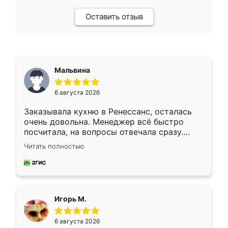
Оставить отзыв
Мальвина
6 августа 2026
Заказывала кухню в Ренессанс, осталась
очень довольна. Менеджер всё быстро
посчитала, на вопросы отвечала сразу.
Замерщик приехал в субботу, подошёл к
Читать полностью
делу со всей ответственностью. Собрали
за день, ребята работали аккуратно, даже
пыли почти не было. Качество отличное,
ящики ходят плавно, ничего не скрипит.
Всё подошло как влитое.
Игорь М.
6 августа 2026