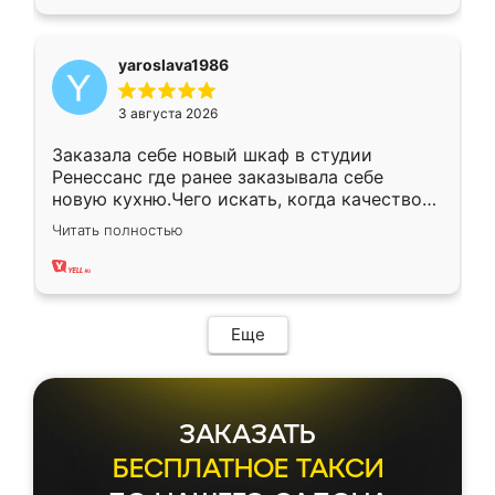
yaroslava1986
3 августа 2026
Заказала себе новый шкаф в студии
Ренессанс где ранее заказывала себе
новую кухню.Чего искать, когда качеством
вполне довольна. Служит кухня уже почти
Читать полностью
два года, нареканий нет.
Еще
ЗАКАЗАТЬ
БЕСПЛАТНОЕ ТАКСИ