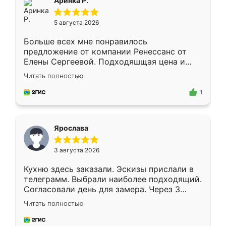
Аринка Р.
5 августа 2026
Больше всех мне понравилось
предложение от компании Ренессанс от
Елены Сергеевой. Подходяшщая цена и
короткие сроки изготовления. Приехавший
Читать полностью
для замера сотрудник Владислав
предложил по моему эскизу самый
1
подходящий вариант шкафа. Немного его
видоизменил, получилось даже лучше, чем
я хотела.
Ярослава
3 августа 2026
Кухню здесь заказали. Эскизы прислали в
телеграмм. Выбрали наиболее подходящий.
Согласовали день для замера. Через 3
недели кухня была уже готова. Остались
Читать полностью
довольны работой. Спасибо Ренессанс
мебель за качественную работу!