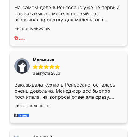
На самом деле в Ренессанс уже не первый
раз заказываю мебель первый раз
заказывал кроватку для маленького
ребёнка при его рождении ,во второй раз
Читать полностью
заказал шкаф-купе. По качеству очень
хорошее сборка достаточно быстрая,
также адекватные цены. До этого
сравнивал с разными конкурентами в этом
сегменте ,выбор у конкурентов куда
Мальвина
меньше, здесь же он более разнообразный.
Мне нравится ,если что-то потребуется из
6 августа 2026
мебели буду заказывать только здесь.
Заказывала кухню в Ренессанс, осталась
очень довольна. Менеджер всё быстро
посчитала, на вопросы отвечала сразу.
Замерщик приехал в субботу, подошёл к
Читать полностью
делу со всей ответственностью. Собрали
за день, ребята работали аккуратно, даже
пыли почти не было. Качество отличное,
ящики ходят плавно, ничего не скрипит.
Всё подошло как влитое.