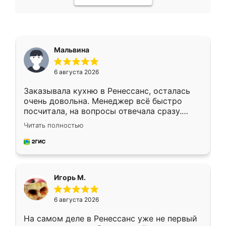
Мальвина
6 августа 2026
Заказывала кухню в Ренессанс, осталась
очень довольна. Менеджер всё быстро
посчитала, на вопросы отвечала сразу.
Замерщик приехал в субботу, подошёл к
Читать полностью
делу со всей ответственностью. Собрали
за день, ребята работали аккуратно, даже
пыли почти не было. Качество отличное,
ящики ходят плавно, ничего не скрипит.
Всё подошло как влитое.
Игорь М.
6 августа 2026
На самом деле в Ренессанс уже не первый