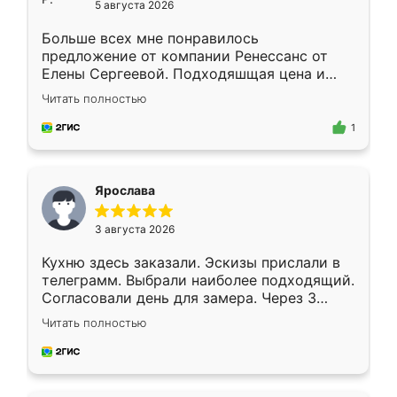
5 августа 2026
Больше всех мне понравилось
предложение от компании Ренессанс от
Елены Сергеевой. Подходяшщая цена и
короткие сроки изготовления. Приехавший
Читать полностью
для замера сотрудник Владислав
предложил по моему эскизу самый
1
подходящий вариант шкафа. Немного его
видоизменил, получилось даже лучше, чем
я хотела.
Ярослава
3 августа 2026
Кухню здесь заказали. Эскизы прислали в
телеграмм. Выбрали наиболее подходящий.
Согласовали день для замера. Через 3
недели кухня была уже готова. Остались
Читать полностью
довольны работой. Спасибо Ренессанс
мебель за качественную работу!