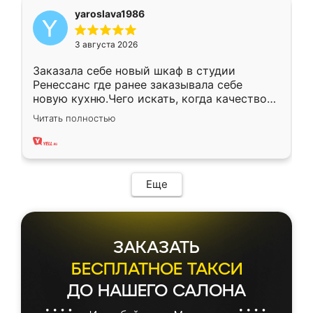
yaroslava1986
3 августа 2026
Заказала себе новый шкаф в студии
Ренессанс где ранее заказывала себе
новую кухню.Чего искать, когда качеством
вполне довольна. Служит кухня уже почти
Читать полностью
два года, нареканий нет.
Еще
ЗАКАЗАТЬ
БЕСПЛАТНОЕ ТАКСИ
ДО НАШЕГО САЛОНА