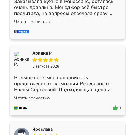
Заказывала кухню в Ренессанс, осталась
очень довольна. Менеджер всё быстро
посчитала, на вопросы отвечала сразу.
Замерщик приехал в субботу, подошёл к
Читать полностью
делу со всей ответственностью. Собрали
за день, ребята работали аккуратно, даже
пыли почти не было. Качество отличное,
ящики ходят плавно, ничего не скрипит.
Всё подошло как влитое.
Аринка Р.
5 августа 2026
Больше всех мне понравилось
предложение от компании Ренессанс от
Елены Сергеевой. Подходяшщая цена и
короткие сроки изготовления. Приехавший
Читать полностью
для замера сотрудник Владислав
предложил по моему эскизу самый
1
подходящий вариант шкафа. Немного его
видоизменил, получилось даже лучше, чем
я хотела.
Ярослава