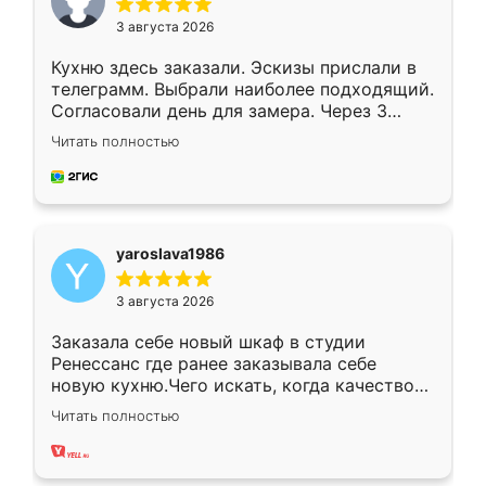
3 августа 2026
Кухню здесь заказали. Эскизы прислали в
телеграмм. Выбрали наиболее подходящий.
Согласовали день для замера. Через 3
недели кухня была уже готова. Остались
Читать полностью
довольны работой. Спасибо Ренессанс
мебель за качественную работу!
yaroslava1986
3 августа 2026
Заказала себе новый шкаф в студии
Ренессанс где ранее заказывала себе
новую кухню.Чего искать, когда качеством
вполне довольна. Служит кухня уже почти
Читать полностью
два года, нареканий нет.