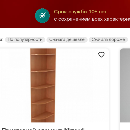
Срок службы 10+ лет
с сохранением всех характери
а:
По популярности
Сначала дешевле
Сначала дороже