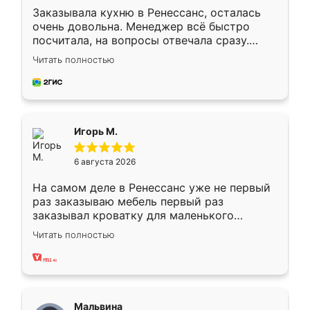
Заказывала кухню в Ренессанс, осталась
очень довольна. Менеджер всё быстро
посчитала, на вопросы отвечала сразу.
Замерщик приехал в субботу, подошёл к
Читать полностью
делу со всей ответственностью. Собрали
за день, ребята работали аккуратно, даже
пыли почти не было. Качество отличное,
ящики ходят плавно, ничего не скрипит.
Всё подошло как влитое.
Игорь М.
6 августа 2026
На самом деле в Ренессанс уже не первый
раз заказываю мебель первый раз
заказывал кроватку для маленького
ребёнка при его рождении ,во второй раз
Читать полностью
заказал шкаф-купе. По качеству очень
хорошее сборка достаточно быстрая,
также адекватные цены. До этого
сравнивал с разными конкурентами в этом
сегменте ,выбор у конкурентов куда
Мальвина