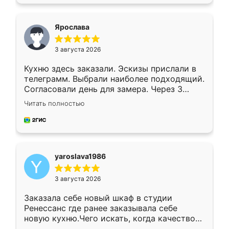
подходящий вариант шкафа. Немного его
видоизменил, получилось даже лучше, чем
я хотела.
Ярослава
3 августа 2026
Кухню здесь заказали. Эскизы прислали в
телеграмм. Выбрали наиболее подходящий.
Согласовали день для замера. Через 3
недели кухня была уже готова. Остались
Читать полностью
довольны работой. Спасибо Ренессанс
мебель за качественную работу!
yaroslava1986
3 августа 2026
Заказала себе новый шкаф в студии
Ренессанс где ранее заказывала себе
новую кухню.Чего искать, когда качеством
вполне довольна. Служит кухня уже почти