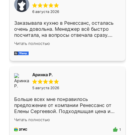
меньше, здесь же он более разнообразный.
Мне нравится ,если что-то потребуется из
6 августа 2026
мебели буду заказывать только здесь.
Заказывала кухню в Ренессанс, осталась
очень довольна. Менеджер всё быстро
посчитала, на вопросы отвечала сразу.
Замерщик приехал в субботу, подошёл к
Читать полностью
делу со всей ответственностью. Собрали
за день, ребята работали аккуратно, даже
пыли почти не было. Качество отличное,
ящики ходят плавно, ничего не скрипит.
Всё подошло как влитое.
Аринка Р.
5 августа 2026
Больше всех мне понравилось
предложение от компании Ренессанс от
Елены Сергеевой. Подходяшщая цена и
короткие сроки изготовления. Приехавший
Читать полностью
для замера сотрудник Владислав
предложил по моему эскизу самый
1