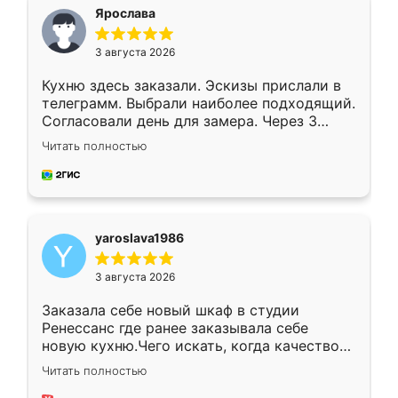
я хотела.
Ярослава
3 августа 2026
Кухню здесь заказали. Эскизы прислали в
телеграмм. Выбрали наиболее подходящий.
Согласовали день для замера. Через 3
недели кухня была уже готова. Остались
Читать полностью
довольны работой. Спасибо Ренессанс
мебель за качественную работу!
yaroslava1986
3 августа 2026
Заказала себе новый шкаф в студии
Ренессанс где ранее заказывала себе
новую кухню.Чего искать, когда качеством
вполне довольна. Служит кухня уже почти
Читать полностью
два года, нареканий нет.