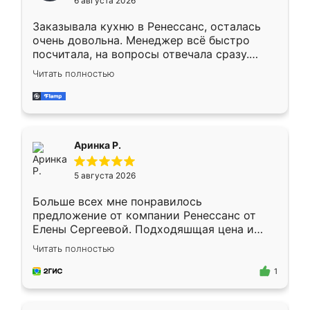
6 августа 2026
мебели буду заказывать только здесь.
Заказывала кухню в Ренессанс, осталась
очень довольна. Менеджер всё быстро
посчитала, на вопросы отвечала сразу.
Замерщик приехал в субботу, подошёл к
Читать полностью
делу со всей ответственностью. Собрали
за день, ребята работали аккуратно, даже
пыли почти не было. Качество отличное,
ящики ходят плавно, ничего не скрипит.
Всё подошло как влитое.
Аринка Р.
5 августа 2026
Больше всех мне понравилось
предложение от компании Ренессанс от
Елены Сергеевой. Подходяшщая цена и
короткие сроки изготовления. Приехавший
Читать полностью
для замера сотрудник Владислав
предложил по моему эскизу самый
1
подходящий вариант шкафа. Немного его
видоизменил, получилось даже лучше, чем