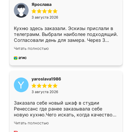
я хотела.
Ярослава
3 августа 2026
Кухню здесь заказали. Эскизы прислали в
телеграмм. Выбрали наиболее подходящий.
Согласовали день для замера. Через 3
недели кухня была уже готова. Остались
Читать полностью
довольны работой. Спасибо Ренессанс
мебель за качественную работу!
yaroslava1986
3 августа 2026
Заказала себе новый шкаф в студии
Ренессанс где ранее заказывала себе
новую кухню.Чего искать, когда качеством
вполне довольна. Служит кухня уже почти
Читать полностью
два года, нареканий нет.