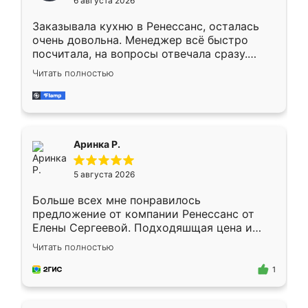
6 августа 2026
мебели буду заказывать только здесь.
Заказывала кухню в Ренессанс, осталась
очень довольна. Менеджер всё быстро
посчитала, на вопросы отвечала сразу.
Замерщик приехал в субботу, подошёл к
Читать полностью
делу со всей ответственностью. Собрали
за день, ребята работали аккуратно, даже
пыли почти не было. Качество отличное,
ящики ходят плавно, ничего не скрипит.
Всё подошло как влитое.
Аринка Р.
5 августа 2026
Больше всех мне понравилось
предложение от компании Ренессанс от
Елены Сергеевой. Подходяшщая цена и
короткие сроки изготовления. Приехавший
Читать полностью
для замера сотрудник Владислав
предложил по моему эскизу самый
1
подходящий вариант шкафа. Немного его
видоизменил, получилось даже лучше, чем