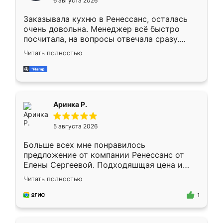
6 августа 2026
мебели буду заказывать только здесь.
Заказывала кухню в Ренессанс, осталась
очень довольна. Менеджер всё быстро
посчитала, на вопросы отвечала сразу.
Замерщик приехал в субботу, подошёл к
Читать полностью
делу со всей ответственностью. Собрали
за день, ребята работали аккуратно, даже
пыли почти не было. Качество отличное,
ящики ходят плавно, ничего не скрипит.
Всё подошло как влитое.
Аринка Р.
5 августа 2026
Больше всех мне понравилось
предложение от компании Ренессанс от
Елены Сергеевой. Подходяшщая цена и
короткие сроки изготовления. Приехавший
Читать полностью
для замера сотрудник Владислав
предложил по моему эскизу самый
1
подходящий вариант шкафа. Немного его
видоизменил, получилось даже лучше, чем