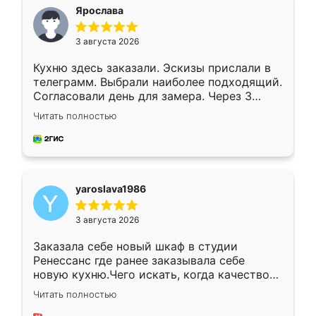
я хотела.
Ярослава
3 августа 2026
Кухню здесь заказали. Эскизы прислали в
телеграмм. Выбрали наиболее подходящий.
Согласовали день для замера. Через 3
недели кухня была уже готова. Остались
Читать полностью
довольны работой. Спасибо Ренессанс
мебель за качественную работу!
yaroslava1986
3 августа 2026
Заказала себе новый шкаф в студии
Ренессанс где ранее заказывала себе
новую кухню.Чего искать, когда качеством
вполне довольна. Служит кухня уже почти
Читать полностью
два года, нареканий нет.