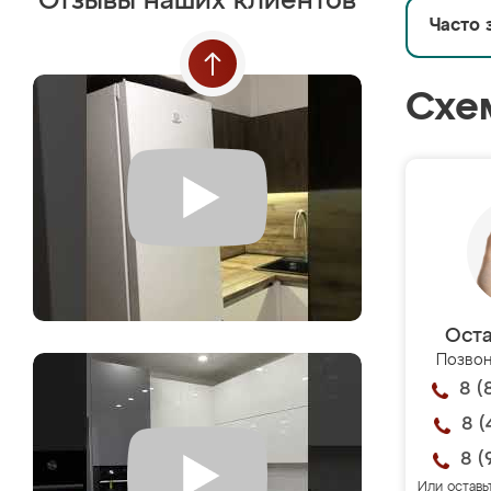
Отзывы наших клиентов
Часто 
Схе
Оста
Позвон
8 (
8 (
8 (
Или оставь