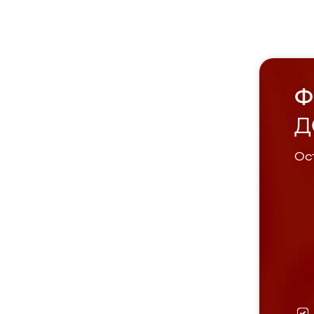
Ф
Д
Ост