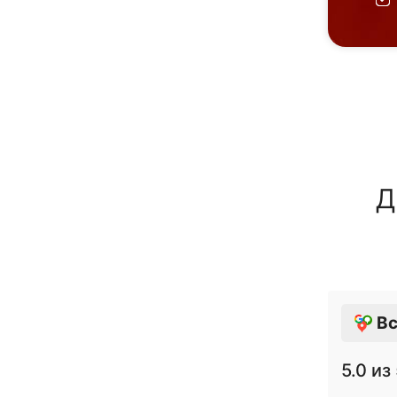
Д
Вс
5.0
из 