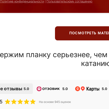
Политике конфиденциальности
|
Пользовательскому соглашению
ПОСМОТРЕТЬ МАТ
ержим планку серьезнее, чем
катани
е отзывы
5.0
5.0
5.0
5
На основе
945
оценок