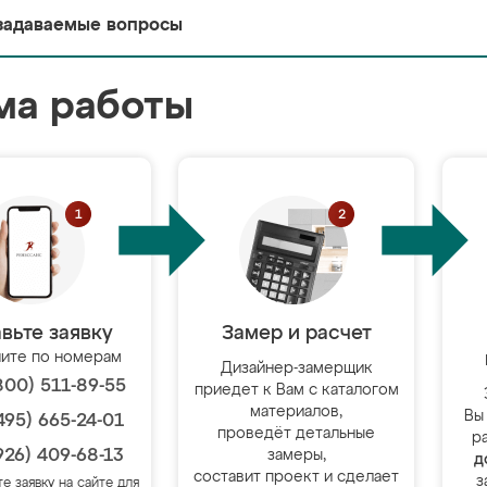
задаваемые вопросы
ма работы
вьте заявку
Замер и расчет
ите по номерам
Дизайнер-замерщик
800) 511-89-55
приедет к Вам с каталогом
материалов,
Вы
495) 665-24-01
проведёт детальные
р
926) 409-68-13
замеры,
д
составит проект и сделает
з
те заявку на сайте для