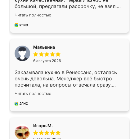
кухня качественная. Первый взнос не
большой, предлагали рассрочку, не взял.
Ждал меньше месяца, сборщик с прямыми
Читать полностью
руками. По цене вышло адекватно.
Рекомендую!
Мальвина
6 августа 2026
Заказывала кухню в Ренессанс, осталась
очень довольна. Менеджер всё быстро
посчитала, на вопросы отвечала сразу.
Замерщик приехал в субботу, подошёл к
Читать полностью
делу со всей ответственностью. Собрали
за день, ребята работали аккуратно, даже
пыли почти не было. Качество отличное,
ящики ходят плавно, ничего не скрипит.
Всё подошло как влитое.
Игорь М.