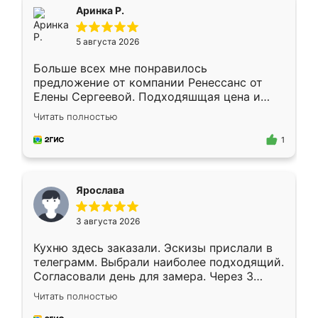
Всё подошло как влитое.
Аринка Р.
5 августа 2026
Больше всех мне понравилось
предложение от компании Ренессанс от
Елены Сергеевой. Подходяшщая цена и
короткие сроки изготовления. Приехавший
Читать полностью
для замера сотрудник Владислав
предложил по моему эскизу самый
1
подходящий вариант шкафа. Немного его
видоизменил, получилось даже лучше, чем
я хотела.
Ярослава
3 августа 2026
Кухню здесь заказали. Эскизы прислали в
телеграмм. Выбрали наиболее подходящий.
Согласовали день для замера. Через 3
недели кухня была уже готова. Остались
Читать полностью
довольны работой. Спасибо Ренессанс