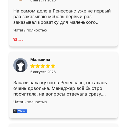
6 августа 2026
На самом деле в Ренессанс уже не первый
раз заказываю мебель первый раз
заказывал кроватку для маленького
ребёнка при его рождении ,во второй раз
Читать полностью
заказал шкаф-купе. По качеству очень
хорошее сборка достаточно быстрая,
также адекватные цены. До этого
сравнивал с разными конкурентами в этом
сегменте ,выбор у конкурентов куда
Мальвина
меньше, здесь же он более разнообразный.
Мне нравится ,если что-то потребуется из
6 августа 2026
мебели буду заказывать только здесь.
Заказывала кухню в Ренессанс, осталась
очень довольна. Менеджер всё быстро
посчитала, на вопросы отвечала сразу.
Замерщик приехал в субботу, подошёл к
Читать полностью
делу со всей ответственностью. Собрали
за день, ребята работали аккуратно, даже
пыли почти не было. Качество отличное,
ящики ходят плавно, ничего не скрипит.