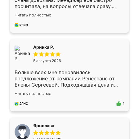
очень довольна. Менеджер всё быстро
посчитала, на вопросы отвечала сразу.
Замерщик приехал в субботу, подошёл к
Читать полностью
делу со всей ответственностью. Собрали
за день, ребята работали аккуратно, даже
пыли почти не было. Качество отличное,
ящики ходят плавно, ничего не скрипит.
Всё подошло как влитое.
Аринка Р.
5 августа 2026
Больше всех мне понравилось
предложение от компании Ренессанс от
Елены Сергеевой. Подходяшщая цена и
короткие сроки изготовления. Приехавший
Читать полностью
для замера сотрудник Владислав
предложил по моему эскизу самый
1
подходящий вариант шкафа. Немного его
видоизменил, получилось даже лучше, чем
я хотела.
Ярослава