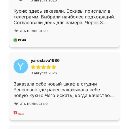
3 августа 2026
Кухню здесь заказали. Эскизы прислали в
телеграмм. Выбрали наиболее подходящий.
Согласовали день для замера. Через 3
недели кухня была уже готова. Остались
Читать полностью
довольны работой. Спасибо Ренессанс
мебель за качественную работу!
yaroslava1986
3 августа 2026
Заказала себе новый шкаф в студии
Ренессанс где ранее заказывала себе
новую кухню.Чего искать, когда качеством
вполне довольна. Служит кухня уже почти
Читать полностью
два года, нареканий нет.