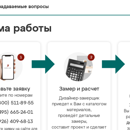
задаваемые вопросы
ма работы
вьте заявку
Замер и расчет
ите по номерам
Дизайнер-замерщик
800) 511-89-55
приедет к Вам с каталогом
материалов,
Вы
495) 665-24-01
проведёт детальные
р
926) 409-68-13
замеры,
д
составит проект и сделает
з
те заявку на сайте для