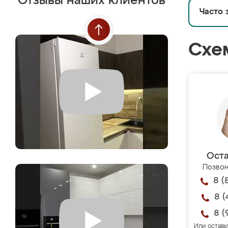
Отзывы наших клиентов
Часто 
Схе
Оста
Позвон
8 (
8 (
8 (
Или оставь