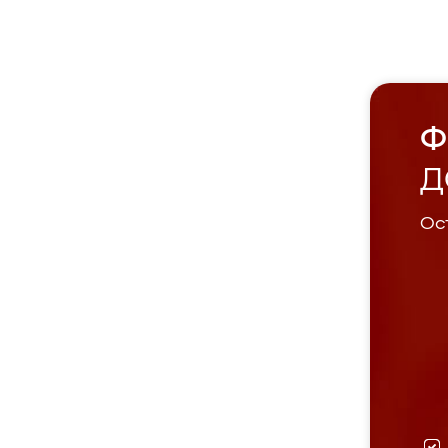
Ф
Д
Ост