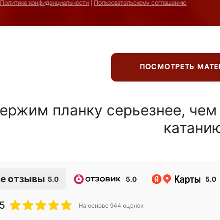
Политике конфиденциальности
|
Пользовательскому соглашению
ПОСМОТРЕТЬ МАТ
ержим планку серьезнее, чем
катани
е отзывы
5.0
5.0
5.0
5
На основе
944
оценок