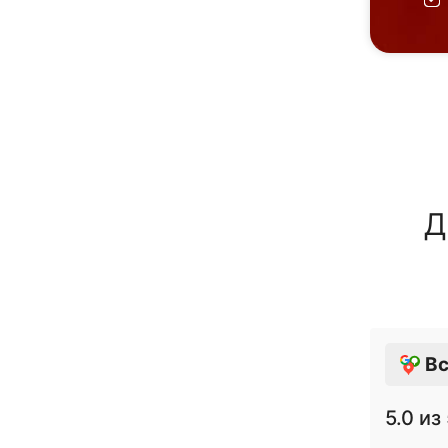
Д
Вс
5.0
из 