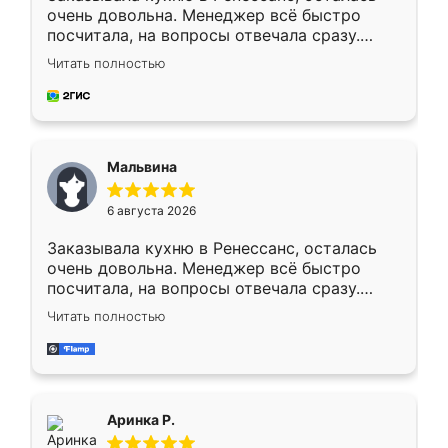
очень довольна. Менеджер всё быстро
посчитала, на вопросы отвечала сразу.
Замерщик приехал в субботу, подошёл к
Читать полностью
делу со всей ответственностью. Собрали
за день, ребята работали аккуратно, даже
пыли почти не было. Качество отличное,
ящики ходят плавно, ничего не скрипит.
Всё подошло как влитое.
Мальвина
6 августа 2026
Заказывала кухню в Ренессанс, осталась
очень довольна. Менеджер всё быстро
посчитала, на вопросы отвечала сразу.
Замерщик приехал в субботу, подошёл к
Читать полностью
делу со всей ответственностью. Собрали
за день, ребята работали аккуратно, даже
пыли почти не было. Качество отличное,
ящики ходят плавно, ничего не скрипит.
Всё подошло как влитое.
Аринка Р.