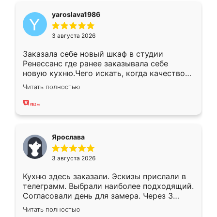
yaroslava1986
3 августа 2026
Заказала себе новый шкаф в студии
Ренессанс где ранее заказывала себе
новую кухню.Чего искать, когда качеством
вполне довольна. Служит кухня уже почти
Читать полностью
два года, нареканий нет.
Ярослава
3 августа 2026
Кухню здесь заказали. Эскизы прислали в
телеграмм. Выбрали наиболее подходящий.
Согласовали день для замера. Через 3
недели кухня была уже готова. Остались
Читать полностью
довольны работой. Спасибо Ренессанс