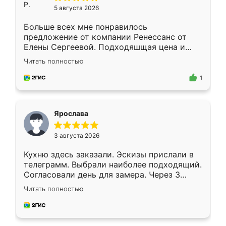
5 августа 2026
Больше всех мне понравилось
предложение от компании Ренессанс от
Елены Сергеевой. Подходяшщая цена и
короткие сроки изготовления. Приехавший
Читать полностью
для замера сотрудник Владислав
предложил по моему эскизу самый
1
подходящий вариант шкафа. Немного его
видоизменил, получилось даже лучше, чем
я хотела.
Ярослава
3 августа 2026
Кухню здесь заказали. Эскизы прислали в
телеграмм. Выбрали наиболее подходящий.
Согласовали день для замера. Через 3
недели кухня была уже готова. Остались
Читать полностью
довольны работой. Спасибо Ренессанс
мебель за качественную работу!