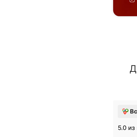
Д
Вс
5.0
из 