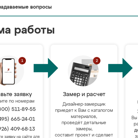
задаваемые вопросы
ма работы
вьте заявку
Замер и расчет
ите по номерам
Дизайнер-замерщик
800) 511-89-55
приедет к Вам с каталогом
материалов,
Вы
495) 665-24-01
проведёт детальные
р
926) 409-68-13
замеры,
д
составит проект и сделает
з
те заявку на сайте для