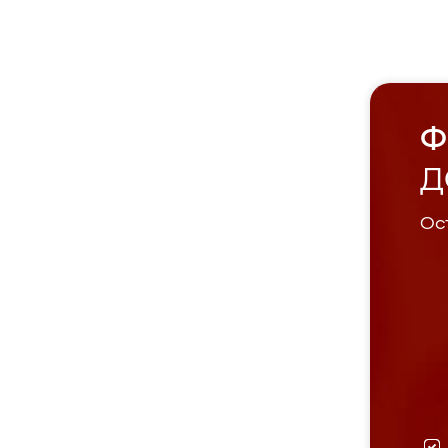
Ф
Д
Ост