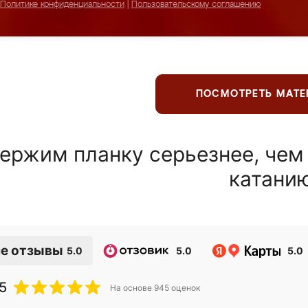
Политике конфиденциальности
|
Пользовательскому соглашению
ПОСМОТРЕТЬ МАТ
ержим планку серьезнее, чем
катани
е отзывы
5.0
5.0
5.0
5
На основе
945
оценок