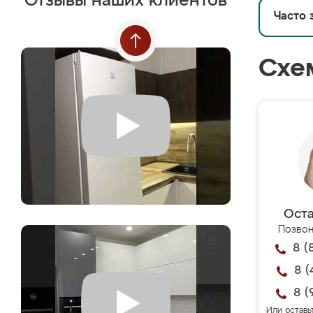
Отзывы наших клиентов
Часто 
Схе
Оста
Позвон
8 (
8 (
8 (
Или оставь