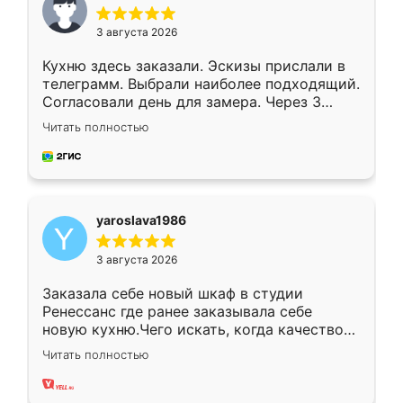
3 августа 2026
Кухню здесь заказали. Эскизы прислали в
телеграмм. Выбрали наиболее подходящий.
Согласовали день для замера. Через 3
недели кухня была уже готова. Остались
Читать полностью
довольны работой. Спасибо Ренессанс
мебель за качественную работу!
yaroslava1986
3 августа 2026
Заказала себе новый шкаф в студии
Ренессанс где ранее заказывала себе
новую кухню.Чего искать, когда качеством
вполне довольна. Служит кухня уже почти
Читать полностью
два года, нареканий нет.