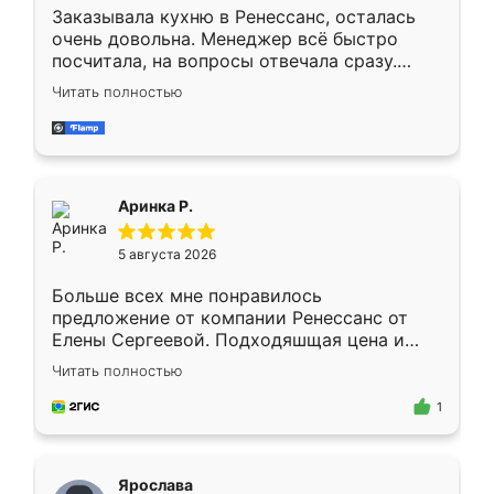
Заказывала кухню в Ренессанс, осталась
очень довольна. Менеджер всё быстро
посчитала, на вопросы отвечала сразу.
Замерщик приехал в субботу, подошёл к
Читать полностью
делу со всей ответственностью. Собрали
за день, ребята работали аккуратно, даже
пыли почти не было. Качество отличное,
ящики ходят плавно, ничего не скрипит.
Всё подошло как влитое.
Аринка Р.
5 августа 2026
Больше всех мне понравилось
предложение от компании Ренессанс от
Елены Сергеевой. Подходяшщая цена и
короткие сроки изготовления. Приехавший
Читать полностью
для замера сотрудник Владислав
предложил по моему эскизу самый
1
подходящий вариант шкафа. Немного его
видоизменил, получилось даже лучше, чем
я хотела.
Ярослава