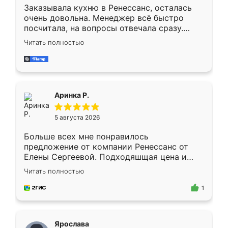
Заказывала кухню в Ренессанс, осталась
очень довольна. Менеджер всё быстро
посчитала, на вопросы отвечала сразу.
Замерщик приехал в субботу, подошёл к
Читать полностью
делу со всей ответственностью. Собрали
за день, ребята работали аккуратно, даже
пыли почти не было. Качество отличное,
ящики ходят плавно, ничего не скрипит.
Всё подошло как влитое.
Аринка Р.
5 августа 2026
Больше всех мне понравилось
предложение от компании Ренессанс от
Елены Сергеевой. Подходяшщая цена и
короткие сроки изготовления. Приехавший
Читать полностью
для замера сотрудник Владислав
предложил по моему эскизу самый
1
подходящий вариант шкафа. Немного его
видоизменил, получилось даже лучше, чем
я хотела.
Ярослава