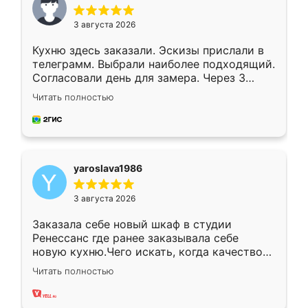
3 августа 2026
Кухню здесь заказали. Эскизы прислали в
телеграмм. Выбрали наиболее подходящий.
Согласовали день для замера. Через 3
недели кухня была уже готова. Остались
Читать полностью
довольны работой. Спасибо Ренессанс
мебель за качественную работу!
yaroslava1986
3 августа 2026
Заказала себе новый шкаф в студии
Ренессанс где ранее заказывала себе
новую кухню.Чего искать, когда качеством
вполне довольна. Служит кухня уже почти
Читать полностью
два года, нареканий нет.